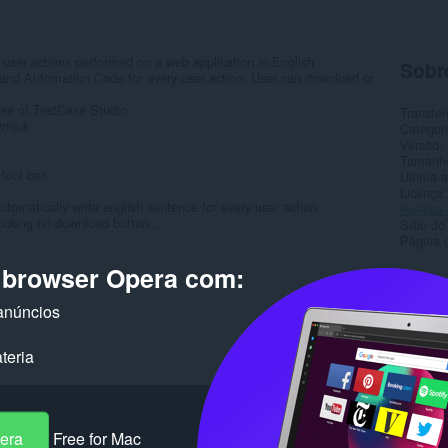
 user actions performed on a web application in English
Sobr
 and Automation Code for every user action. User can download or
use of TestCase Studio.
Transfer
2mjuk
Categor
Versão
Tamanh
tool bar.
Última a
Licença
utomatically write english sentence for every user action.
Política
licking on download button...
Sítio do
Página 
o browser Opera com:
Rela
anúncios
teria
pera
Free for Mac