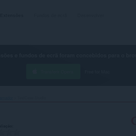
Extensões
Fundos de ecrã
Desenvolver
nsões e fundos de ecrã foram concebidos para o
bro
Transferir Opera
Free for Mac
ramador
TestCase Studio‎
aliação