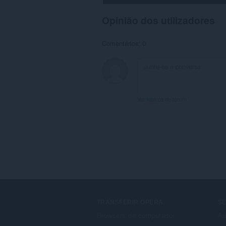
à
sua
Opinião dos utilizadores
actividade
de
navegação.
Comentários: 0
Ver tópicos de fórum
TRANSFERIR OPERA
S
Browsers de computador
Ad