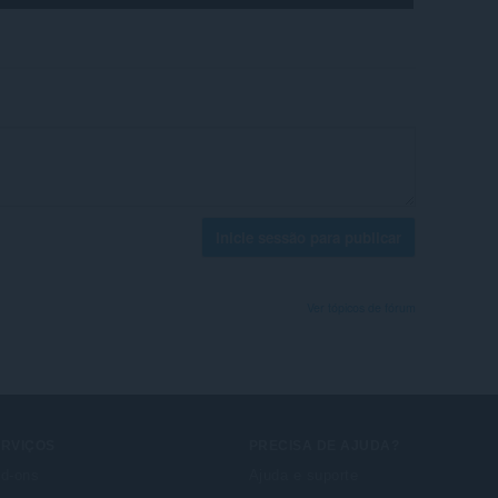
Inicie sessão para publicar
Ver tópicos de fórum
ERVIÇOS
PRECISA DE AJUDA?
d-ons
Ajuda e suporte