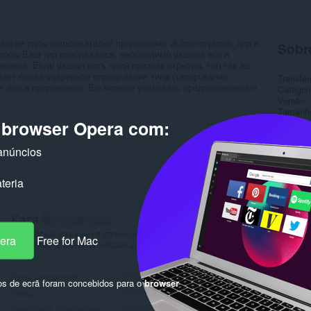
еские типы пользователей приложения vk.com/mysocio_app в
Sobr
чтобы Ваш тип отображался, необходимо указать его и
жения. Если указан хоть один признак скрытия, тип так же
чает более уверенное определение типа (типирования,
Transfer
те или в приложении, Вы можете указывать предположения о
Categor
Versão
Tamanh
Última a
o browser Opera com:
Licença
Sítio do
anúncios
Página 
Rela
teria
pera
Free for Mac
os de ecrã foram concebidos para o
browser