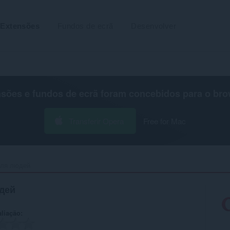
Extensões
Fundos de ecrã
Desenvolver
nsões e fundos de ecrã foram concebidos para o
bro
Transferir Opera
Free for Mac
ля людей‎
дей
aliação