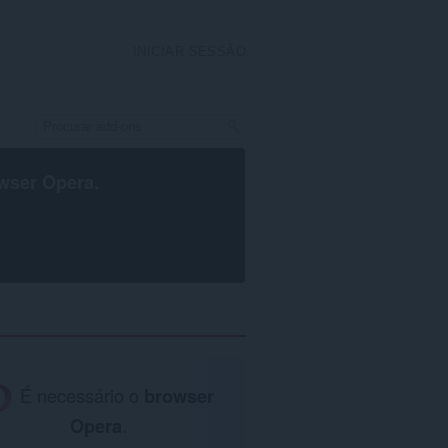
INICIAR SESSÃO
wser Opera
.
É necessário o
browser
Opera
.