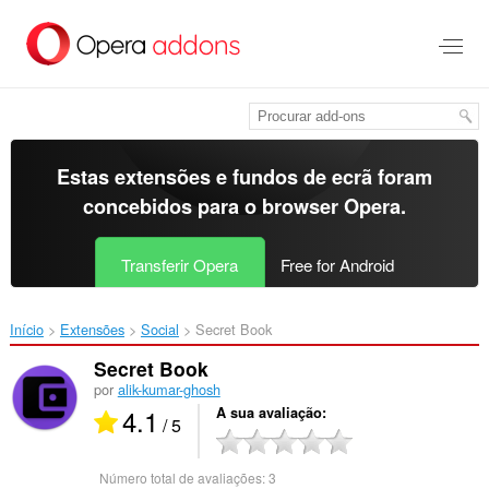
Saltar
para
o
conteúdo
principal
Estas extensões e fundos de ecrã foram
concebidos para o
browser Opera
.
Transferir Opera
Free for Android
Início
Extensões
Social
Secret Book‎
Secret Book
por
alik-kumar-ghosh
4.1
A sua avaliação
/ 5
Número total de avaliações:
3