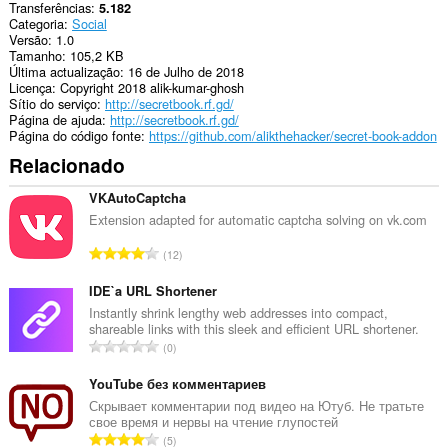
Transferências
5.182
Categoria
Social
Versão
1.0
Tamanho
105,2 KB
Última actualização
16 de Julho de 2018
Licença
Copyright 2018 alik-kumar-ghosh
Sítio do serviço
http://secretbook.rf.gd/
Página de ajuda
http://secretbook.rf.gd/
Página do código fonte
https://github.com/alikthehacker/secret-book-addon
Relacionado
VKAutoCaptcha
Extension adapted for automatic captcha solving on vk.com
N
12
ú
m
IDE`a URL Shortener
e
Instantly shrink lengthy web addresses into compact,
shareable links with this sleek and efficient URL shortener.
r
N
0
o
ú
t
m
YouTube без комментариев
o
e
Скрывает комментарии под видео на Ютуб. Не тратьте
t
свое время и нервы на чтение глупостей
r
a
N
5
o