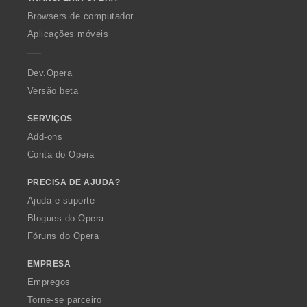
w
O
Browsers de computador
p
Aplicações móveis
e
r
a
Dev.Opera
Versão beta
SERVIÇOS
Add-ons
Conta do Opera
PRECISA DE AJUDA?
Ajuda e suporte
Blogues do Opera
Fóruns do Opera
EMPRESA
Empregos
Torne-se parceiro