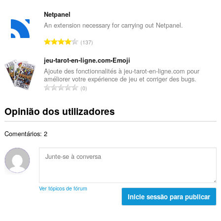
l
ú
t
d
m
Netpanel
o
e
e
An extension necessary for carrying out Netpanel.
t
a
r
a
N
v
137
o
l
ú
a
t
d
m
jeu-tarot-en-ligne.com•Emoji
l
o
e
e
i
Ajoute des fonctionnalités à jeu-tarot-en-ligne.com pour
t
a
améliorer votre expérience de jeu et corriger des bugs.
r
a
a
N
v
0
o
ç
l
ú
a
t
õ
d
m
l
Opinião dos utilizadores
o
e
e
e
i
t
s
a
r
a
a
:
v
Comentários: 2
o
ç
l
a
t
õ
d
l
o
e
e
i
t
s
a
a
a
:
v
ç
l
a
Ver tópicos de fórum
õ
d
Inicie sessão para publicar
l
e
e
i
s
a
a