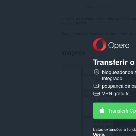
Número total de avaliações:
1
Links to retro computer media types are sen
load via HTTP.
Supports media types for Commodore, Atar
Imagens
Transferir 
bloqueador de 
integrado
poupança de ba
VPN gratuito
Transferir O
Estas extensões e fund
Opera
.