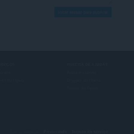
Inicie sessão para publicar
ERVIÇOS
PRECISA DE AJUDA?
d-ons
Ajuda e suporte
nta do Opera
Blogues do Opera
Fóruns do Opera
© Opera Software
Privacidade
Termos de serviço