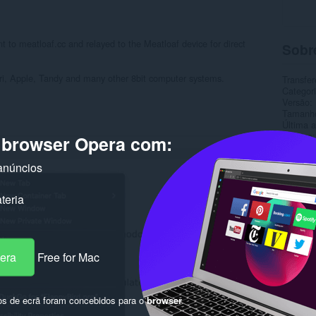
t to meatloaf.cc and relayed to the Meatloaf device for direct
Sobr
i, Apple, Tandy and many other 8bit computer systems.
Transfer
Categor
Versão
Tamanh
Última a
Licença
o browser Opera com:
Política
Sítio do
anúncios
Página 
Rela
teria
pera
Free for Mac
os de ecrã foram concebidos para o
browser