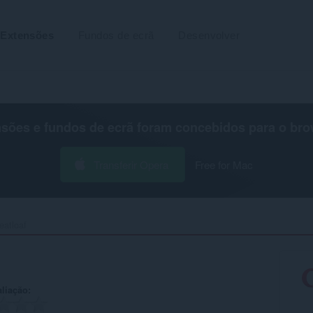
Extensões
Fundos de ecrã
Desenvolver
nsões e fundos de ecrã foram concebidos para o
bro
Transferir Opera
Free for Mac
atloaf‎
aliação