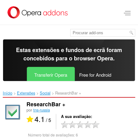
Saltar
para
o
conteúdo
principal
Estas extensões e fundos de ecrã foram
concebidos para o
browser Opera
.
Transferir Opera
Free for Android
Início
Extensões
Social
ResearchBar +‎
ResearchBar +
por
tns-russia
4.1
A sua avaliação
/ 5
Número total de avaliações:
6