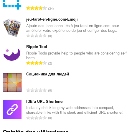
N
34
ú
m
jeu-tarot-en-ligne.com•Emoji
e
Ajoute des fonctionnalités à jeu-tarot-en-ligne.com pour
améliorer votre expérience de jeu et corriger des bugs.
r
N
0
o
ú
t
m
Ripple Tool
o
e
Ripple Tools provide help to people who are considering self
t
harm
r
a
N
2
o
l
ú
t
d
m
Соционика для людей
o
e
e
t
a
r
a
N
v
0
o
l
ú
a
t
d
m
IDE`a URL Shortener
l
o
e
e
i
Instantly shrink lengthy web addresses into compact,
t
a
shareable links with this sleek and efficient URL shortener.
r
a
a
N
v
0
o
ç
l
ú
a
t
õ
d
m
l
Opinião dos utilizadores
o
e