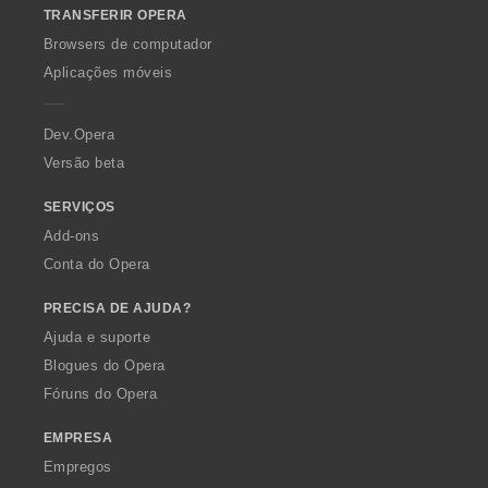
TRANSFERIR OPERA
w
O
Browsers de computador
p
Aplicações móveis
e
r
a
Dev.Opera
Versão beta
SERVIÇOS
Add-ons
Conta do Opera
PRECISA DE AJUDA?
Ajuda e suporte
Blogues do Opera
Fóruns do Opera
EMPRESA
Empregos