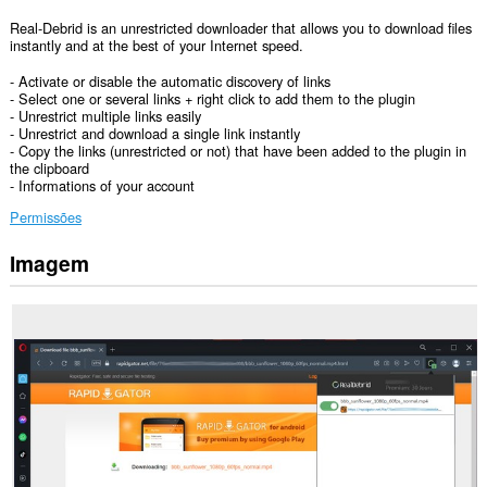
Real-Debrid is an unrestricted downloader that allows you to download files
instantly and at the best of your Internet speed.
- Activate or disable the automatic discovery of links
- Select one or several links + right click to add them to the plugin
- Unrestrict multiple links easily
- Unrestrict and download a single link instantly
- Copy the links (unrestricted or not) that have been added to the plugin in
the clipboard
- Informations of your account
Permissões
Imagem
Esta
extensão
pode
aceder
aos
seus
dados
em
todos
os
sítios.
This