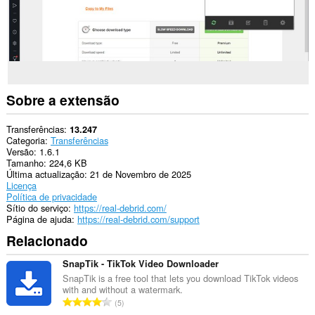
extension
can
write
data
into
the
clipboard.
This
Sobre a extensão
extension
can
create
Transferências
13.247
rich
Categoria
Transferências
notifications
Versão
1.6.1
and
Tamanho
224,6 KB
display
Última actualização
21 de Novembro de 2025
them
Licença
to
Política de privacidade
you
Sítio do serviço
https://real-debrid.com/
in
Página de ajuda
https://real-debrid.com/support
the
Relacionado
system
tray.
SnapTik - TikTok Video Downloader
Esta
SnapTik is a free tool that lets you download TikTok videos
extensão
with and without a watermark.
pode
N
5
aceder