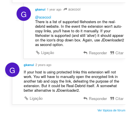
acecool
gkanui
1 year ago
G
@acecool
There is a list of supported filehosters on the real-
debrid website. In the event the extension won't auto-
copy links, you'll have to do it manually. If your
filehoster is supported (and still 'alive') it should appear
on the icon's drop down box. Again, use JDownloader2
as second option.
Ligação
Responder
Citar
gkanui
2 years ago
G
If your host is using protected links this extension will not
work. You will have to manually open the encrypted link in
another tab and copy the link, defeating the purpose of the
extension. But it could be Real-Debrid itself. A somewhat
better alternative is JDownloader2.
Ligação
Responder
Citar
Ver tópicos de fórum