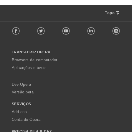
Topo
F
Facebook
Twitter
Youtube
LinkedIn
Instag
o
l
l
o
TRANSFERIR OPERA
w
O
Browsers de computador
p
Aplicações móveis
e
r
a
Dev.Opera
Versão beta
SERVIÇOS
Add-ons
Conta do Opera
PRECISA DE AJUDA?