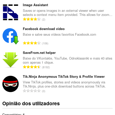
ú
aos
m
seus
Image Assistant
separadores
e
Saves or opens images in an external viewer when user
e
selects a context menu item provided. This allows for zoom...
r
à
N
2
o
sua
ú
t
actividade
m
Facebook download video
de
o
navegação.
e
Baixe e salve seus vídeos favoritos Facebook.com
t
r
a
N
106
o
l
ú
t
d
m
SaveFrom.net helper
o
e
e
Baixe do VKontakte, YouTube, Odnoklassniki e mais 40 sites
t
a
com apenas 1 clique.
r
a
N
v
8192
o
l
ú
a
t
d
m
Tik.Ninja Anonymous TikTok Story & Profile Viewer
l
o
e
e
i
View TikTok profiles, stories and videos anonymously via
t
a
Tik.Ninja, plus one-click download buttons across TikTok.
r
a
a
N
v
0
o
ç
l
ú
a
t
õ
d
m
l
Opinião dos utilizadores
o
e
e
e
i
t
s
a
r
a
a
:
v
Comentários: 5