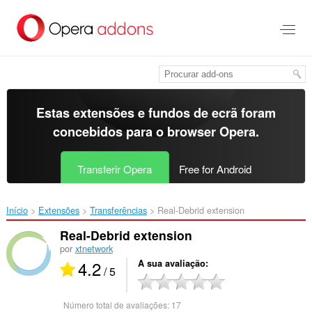
Saltar
para
o
conteúdo
principal
Estas extensões e fundos de ecrã foram
concebidos para o
browser Opera
.
Transferir Opera
Free for Android
Início
Extensões
Transferências
Real-Debrid extension‎
Real-Debrid extension
por
xtnetwork
4.2
A sua avaliação
/ 5
Número total de avaliações:
17