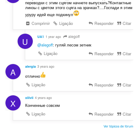
переводки с этим сцягом начнете выпускать?Контактные
линзы с цветом этого сцяга на зрачках?....Госпади я этим
уруру идей еще подкинул
Comprimir
Ligação
Responder
Citar
alegoff
UA1
1 year ago
U
@alegoff
: гуляй лесом зетник
Ligação
Responder
Citar
alergia
3 years ago
A
отлично
Ligação
Responder
Citar
xiiivii
4 years ago
X
Конченные совсем
Ligação
Responder
Citar
Ver tópicos de fórum