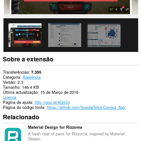
Sobre a extensão
Transferências
7.355
Categoria
Aparência
Versão
2.3
Tamanho
146,4 KB
Última actualização
15 de Março de 2016
Licença
Página de ajuda
http://goo.gl/4GrGg
Página do código fonte
https://github.com/SpadarShut/Correct_flag/
Relacionado
Material Design for Rizzoma
A fresh coat of paint for Rizzoma, inspired by Material
Design.