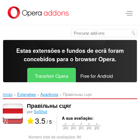
Saltar
para
o
conteúdo
principal
Estas extensões e fundos de ecrã foram
concebidos para o
browser Opera
.
Transferir Opera
Free for Android
Início
Extensões
Aparência
Правільны сцяг‎
Правільны сцяг
por
SpShut
3.5
A sua avaliação
/ 5
Número total de avaliações:
80