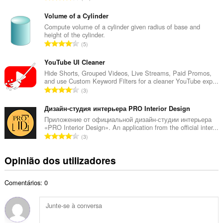
o
ú
t
m
Volume of a Cylinder
o
e
Compute volume of a cylinder given radius of base and
t
height of the cylinder.
r
a
N
5
o
l
ú
t
d
m
YouTube UI Cleaner
o
e
e
Hide Shorts, Grouped Videos, Live Streams, Paid Promos,
t
a
and use Custom Keyword Filters for a cleaner YouTube exp...
r
a
N
v
3
o
l
ú
a
t
d
m
Дизайн-студия интерьера PRO Interior Design
l
o
e
e
i
Приложение от официальной дизайн-студии интерьера
t
a
«PRO Interior Design». An application from the official inter...
r
a
a
N
v
3
o
ç
l
ú
a
t
õ
d
m
l
Opinião dos utilizadores
o
e
e
e
i
t
s
a
r
a
a
:
v
Comentários: 0
o
ç
l
a
t
õ
d
l
o
e
e
i
t
s
a
a