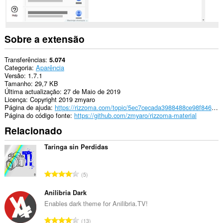
Sobre a extensão
Transferências
5.074
Categoria
Aparência
Versão
1.7.1
Tamanho
29,7 KB
Última actualização
27 de Maio de 2019
Licença
Copyright 2019 zmyaro
Página de ajuda
https://rizzoma.com/topic/5ec7cecada3988488ce98f8464eec480
Página do código fonte
https://github.com/zmyaro/rizzoma-material
Relacionado
Taringa sin Perdidas
N
5
ú
m
Anilibria Dark
e
Enables dark theme for Anilibria.TV!
r
N
13