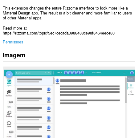
This extension changes the entire Rizzoma interface to look more like a
Material Design app. The result is a bit cleaner and more familiar to users
of other Material apps.
Read more at
https://rizzoma.com/topic/5ec7cecada3988488ce98f8464eec480
Permissões
Imagem
Esta
extensão
pode
aceder
aos
seus
dados
em
alguns
sítios.