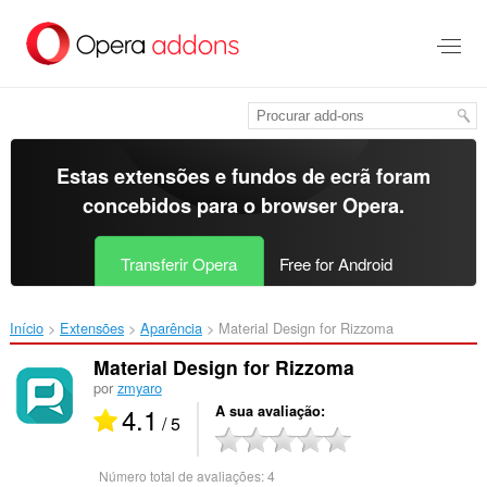
Saltar
para
o
conteúdo
principal
Estas extensões e fundos de ecrã foram
concebidos para o
browser Opera
.
Transferir Opera
Free for Android
Início
Extensões
Aparência
Material Design for Rizzoma‎
Material Design for Rizzoma
por
zmyaro
4.1
A sua avaliação
/ 5
Número total de avaliações:
4