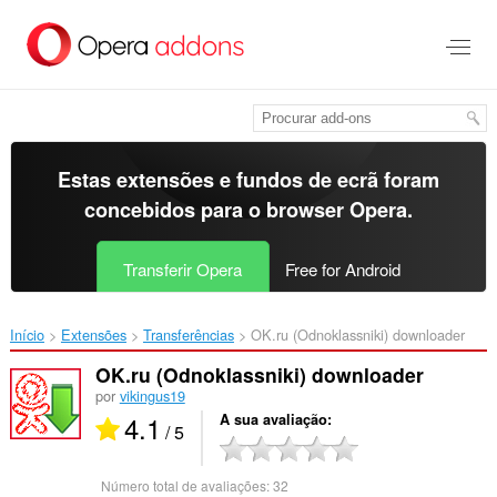
Saltar
para
o
conteúdo
principal
Estas extensões e fundos de ecrã foram
concebidos para o
browser Opera
.
Transferir Opera
Free for Android
Início
Extensões
Transferências
OK.ru (Odnoklassniki) downloader‎
OK.ru (Odnoklassniki) downloader
por
vikingus19
4.1
A sua avaliação
/ 5
Número total de avaliações:
32