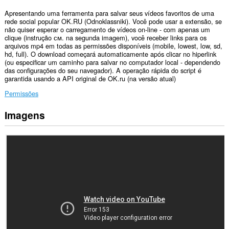
Apresentando uma ferramenta para salvar seus vídeos favoritos de uma
rede social popular OK.RU (Odnoklassniki). Você pode usar a extensão, se
não quiser esperar o carregamento de vídeos on-line - com apenas um
clique (instrução см. na segunda imagem), você receber links para os
arquivos mp4 em todas as permissões disponíveis (mobile, lowest, low, sd,
hd, full). O download começará automaticamente após clicar no hiperlink
(ou especificar um caminho para salvar no computador local - dependendo
das configurações do seu navegador). A operação rápida do script é
garantida usando a API original de OK.ru (na versão atual)
Permissões
Imagens
Esta
extensão
pode
aceder
aos
seus
dados
em
alguns
sítios.