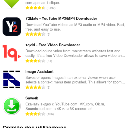
com apenas 1 clique.
N
8192
ú
m
Y2Mate - YouTube MP3/MP4 Downloader
e
Download YouTube videos as MP3 audio or MP4 video. Fast,
free, and easy to use.
r
N
9
o
ú
t
m
1qvid - Free Video Downloader
o
e
Download online video from mainstream websites fast and
t
easily. It’s a free Video Downloader allows to save video an...
r
a
N
61
o
l
ú
t
d
m
Image Assistant
o
e
e
Saves or opens images in an external viewer when user
t
a
selects a context menu item provided. This allows for zoom...
r
a
N
v
2
o
l
ú
a
t
d
m
Save4k
l
o
e
e
i
Скачать видео с YouTube.com, VK.com, Ok.ru,
t
a
Soundcloud.com в 4К или 8К качестве!
r
a
a
N
v
106
o
ç
l
ú
a
t
õ
d
m
l
Opinião dos utilizadores
o
e