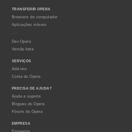
o
TRANSFERIR OPERA
w
O
Browsers de computador
p
Aplicações móveis
e
r
a
Dev.Opera
Versão beta
SERVIÇOS
Add-ons
Conta do Opera
PRECISA DE AJUDA?
Ajuda e suporte
Blogues do Opera
Fóruns do Opera
EMPRESA
Empregos