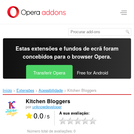
Saltar
para
o
conteúdo
principal
Estas extensões e fundos de ecrã foram
concebidos para o
browser Opera
.
Transferir Opera
Free for Android
Início
Extensões
Acessibilidade
Kitchen Bloggers‎
Kitchen Bloggers
por
unknowdeveloper
0.0
A sua avaliação
/ 5
Número total de avaliações:
0