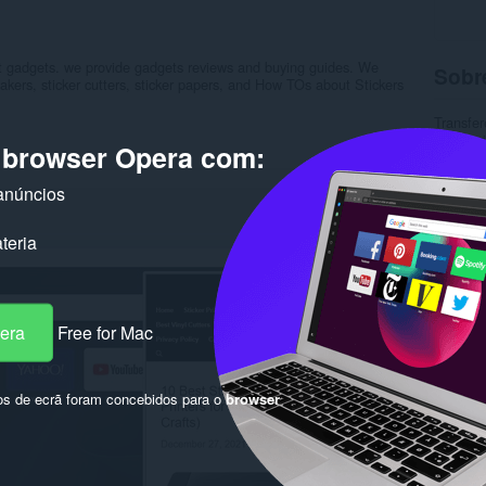
t gadgets. we provide gadgets reviews and buying guides. We
Sobr
 makers, sticker cutters, sticker papers, and How TOs about Stickers
Transfer
Categor
o browser Opera com:
Versão
Tamanh
anúncios
Última a
Licença
Política
teria
Sítio do
Página 
Rela
pera
Free for Mac
os de ecrã foram concebidos para o
browser