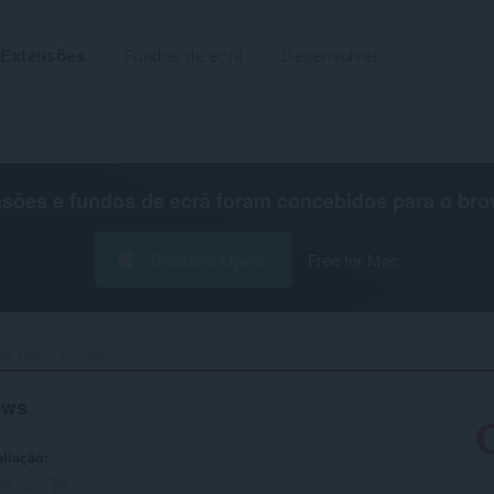
Extensões
Fundos de ecrã
Desenvolver
nsões e fundos de ecrã foram concebidos para o
bro
Transferir Opera
Free for Mac
t Help - Reviews‎
ews
aliação