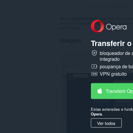
Número total de avaliações:
0
we at bestgadgetshelp.com help about bes
help with the best sticker printers, sticker
and Printers.
Imagem
Transferir 
bloqueador de 
integrado
poupança de ba
VPN gratuito
Transferir O
Estas extensões e fund
Opera
.
Ver todos