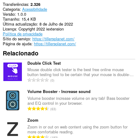
Transferências
2.326
Categoria
Acessibilidade
Versão
1.0.0
Tamanho
15,4 KB
Última actualização
8 de Julho de 2022
Licença
Copyright 2022 iextension
Política de privacidade
Sítio do serviço
https://tillersplanet.com/
Página de ajuda
https://tillersplanet.com/
Relacionado
Double Click Test
Mouse double click tester is the best free online mouse
button testing tool to be certain that your mouse is double-...
N
0
ú
m
Volume Booster - Increase sound
e
Volume booster increase volume on any tab! Bass booster
and EQ control in your browser.
r
N
63
o
ú
t
m
Zoom
o
e
Zoom in or out on web content using the zoom button for
t
more comfortable reading.
r
a
N
193