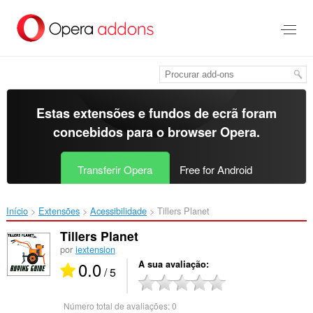
Saltar
para
o
conteúdo
principal
Estas extensões e fundos de ecrã foram
concebidos para o
browser Opera
.
Transferir Opera
Free for Android
Início
Extensões
Acessibilidade
Tillers Planet‎
Tillers Planet
por
iextension
0.0
A sua avaliação
/ 5
Número total de avaliações:
0