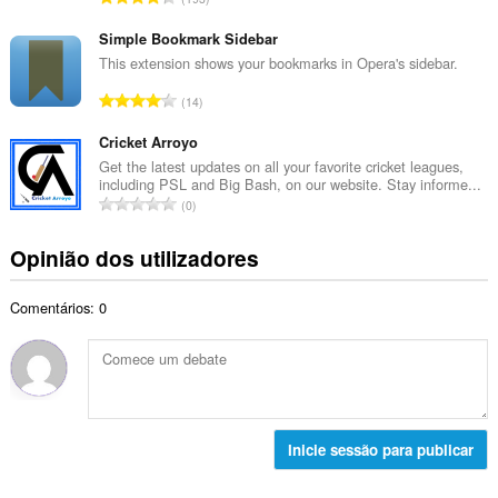
o
l
ú
t
d
m
Simple Bookmark Sidebar
o
e
e
This extension shows your bookmarks in Opera's sidebar.
t
a
r
a
N
v
14
o
l
ú
a
t
d
m
Cricket Arroyo
l
o
e
e
i
Get the latest updates on all your favorite cricket leagues,
t
a
including PSL and Big Bash, on our website. Stay informe...
r
a
a
N
v
0
o
ç
l
ú
a
t
õ
d
m
l
Opinião dos utilizadores
o
e
e
e
i
t
s
a
r
a
a
:
v
Comentários: 0
o
ç
l
a
t
õ
d
l
o
e
e
i
t
s
a
a
a
:
v
ç
l
a
õ
d
Inicie sessão para publicar
l
e
e
i
s
a