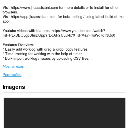
Visit https://www.jiraassistant.com for more details or to install for other
browsers.
Visit https://app.jiraassistant.com for beta testing / using latest build of this
app.
Youtube videos with features: https://www.youtube.com/watch?
list=PLxDBQLgpBhsDGppYrDqARYULukk7XFJPV&v=HsWq7cT3Qq0
Features Overview:
* Easily add worklog with drag & drop, copy features.
* Time tracking for worklog with the help of timer
* Bulk import worklog / issues by uploading CSV files...
Mostrar mais
Permissões
Imagens
Esta
extensão
pode
aceder
aos
seus
dados
em
alguns