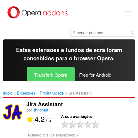
Saltar
para
o
conteúdo
principal
Estas extensões e fundos de ecrã foram
concebidos para o
browser Opera
.
Transferir Opera
Free for Android
Início
Extensões
Produtividade
Jira Assistant‎
Jira Assistant
por
shridhartl
4.2
A sua avaliação
/ 5
Número total de avaliações:
5