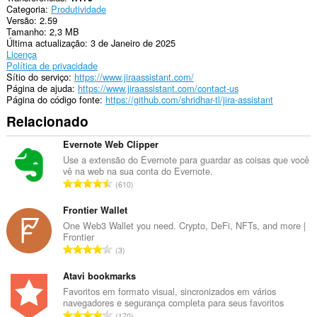
de
Categoria
Produtividade
navegação.
Versão
2.59
Tamanho
2,3 MB
This
Última actualização
3 de Janeiro de 2025
extension
Licença
can
Política de privacidade
store
Sítio do serviço
https://www.jiraassistant.com/
an
Página de ajuda
https://www.jiraassistant.com/contact-us
unlimited
Página do código fonte
https://github.com/shridhar-tl/jira-assistant
amount
of
Relacionado
client-
side
Evernote Web Clipper
data.
Use a extensão do Evernote para guardar as coisas que você
vê na web na sua conta do Evernote.
N
610
ú
m
Frontier Wallet
e
One Web3 Wallet you need. Crypto, DeFi, NFTs, and more |
Frontier
r
N
3
o
ú
t
m
Atavi bookmarks
o
e
Favoritos em formato visual, sincronizados em vários
t
navegadores e segurança completa para seus favoritos
r
a
N
170