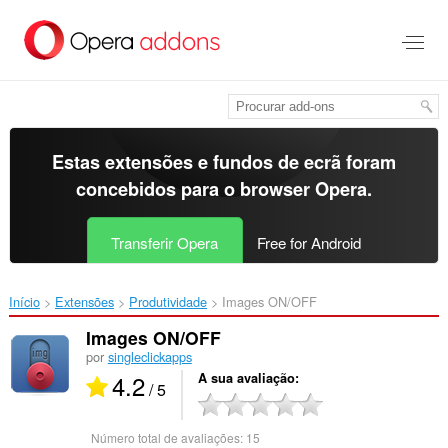
Saltar
para
o
conteúdo
principal
Estas extensões e fundos de ecrã foram
concebidos para o
browser Opera
.
Transferir Opera
Free for Android
Início
Extensões
Produtividade
Images ON/OFF‎
Images ON/OFF
por
singleclickapps
4.2
A sua avaliação
/ 5
Número total de avaliações:
15