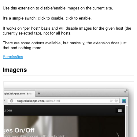
Use this extension to disable/enable images on the current site.
It's a simple switch: click to disable, click to enable.
It works on "per host" basis and will disable images for the given host (the
currently selected tab), not for all hosts.
There are some options available, but basically, the extension does just
that and nothing more.
Permissões
Imagens
Esta
extensão
pode
manipular
as
definições
que
determinam
se
os
sítios
podem
utilizar
recursos