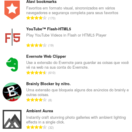
Atavi bookmarks
Favoritos em formato visual, sincronizados em vários
navegadores e segurança completa para seus favoritos
N
170
ú
m
YouTube™ Flash-HTML5
e
Play YouTube Videos in Flash or HTML5 Player
r
N
19
o
ú
t
m
Evernote Web Clipper
o
e
Use a extensão do Evernote para guardar as coisas que você
t
vê na web na sua conta do Evernote.
r
a
N
610
o
l
ú
t
d
m
Brainly Blocker by nitro.
o
e
e
Uma extensão que bloqueia alguns dos anúncios do brainly e
t
a
outras coisas.
r
a
N
v
8
o
l
ú
a
t
d
m
Ambient Aurea
l
o
e
e
i
Instantly craft stunning photo galleries with ambient lighting
t
a
effects in a single click.
r
a
a
N
v
32
o
ç
l