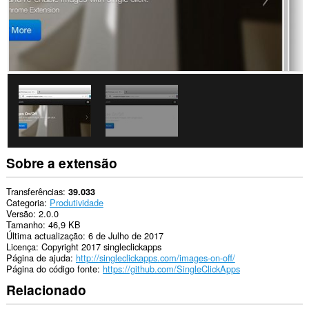
como
cookies,
JavaScript
e
plug-
ins.
Esta
extensão
pode
aceder
aos
seus
separadores
e
Sobre a extensão
à
sua
actividade
Transferências
39.033
de
Categoria
Produtividade
navegação.
Versão
2.0.0
Tamanho
46,9 KB
Última actualização
6 de Julho de 2017
Licença
Copyright 2017 singleclickapps
Página de ajuda
http://singleclickapps.com/images-on-off/
Página do código fonte
https://github.com/SingleClickApps
Relacionado