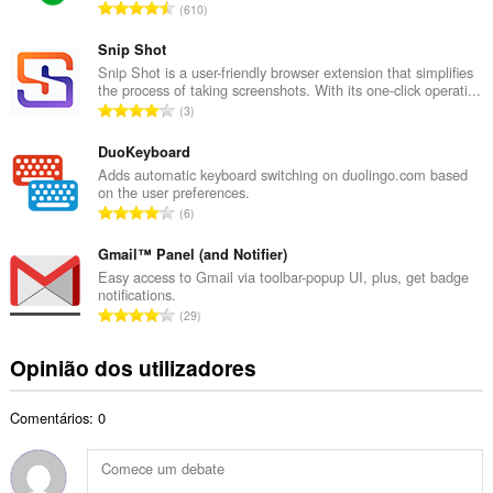
extensão
N
610
o
pode
ú
t
aceder
m
Snip Shot
aos
o
e
Snip Shot is a user-friendly browser extension that simplifies
seus
t
the process of taking screenshots. With its one-click operati...
separadores
r
a
N
e
3
o
l
à
ú
t
sua
d
m
DuoKeyboard
o
actividade
e
e
Adds automatic keyboard switching on duolingo.com based
de
t
a
on the user preferences.
r
navegação.
a
N
v
6
o
l
ú
This
a
t
d
extension
m
Gmail™ Panel (and Notifier)
l
o
can
e
e
i
Easy access to Gmail via toolbar-popup UI, plus, get badge
t
store
a
notifications.
r
a
an
a
N
v
29
o
unlimited
ç
l
ú
a
amount
t
õ
d
of
m
l
Opinião dos utilizadores
o
e
e
client-
e
i
t
s
side
a
r
a
a
data.
:
v
Comentários: 0
o
ç
l
a
t
õ
d
l
o
e
e
i
t
s