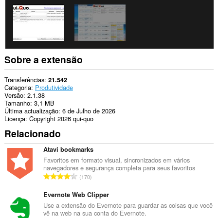
This
extension
can
create
rich
notifications
and
display
Sobre a extensão
them
to
you
Transferências
21.542
in
Categoria
Produtividade
the
Versão
2.1.38
system
Tamanho
3,1 MB
tray.
Última actualização
6 de Julho de 2026
Licença
Copyright 2026 qui-quo
Esta
Relacionado
extensão
pode
manipular
Atavi bookmarks
as
Favoritos em formato visual, sincronizados em vários
suas
navegadores e segurança completa para seus favoritos
configurações
N
170
relacionadas
ú
com
m
Evernote Web Clipper
privacidade.
e
Use a extensão do Evernote para guardar as coisas que você
Esta
vê na web na sua conta do Evernote.
r