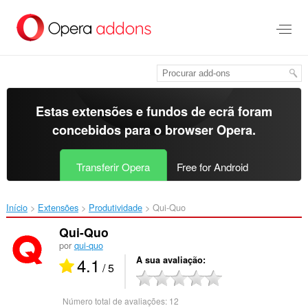
Saltar
para
o
conteúdo
principal
Estas extensões e fundos de ecrã foram
concebidos para o
browser Opera
.
Transferir Opera
Free for Android
Início
Extensões
Produtividade
Qui-Quo‎
Qui-Quo
por
qui-quo
4.1
A sua avaliação
/ 5
Número total de avaliações:
12