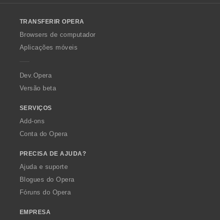
l
o
TRANSFERIR OPERA
w
O
Browsers de computador
p
Aplicações móveis
e
r
a
Dev.Opera
Versão beta
SERVIÇOS
Add-ons
Conta do Opera
PRECISA DE AJUDA?
Ajuda e suporte
Blogues do Opera
Fóruns do Opera
EMPRESA