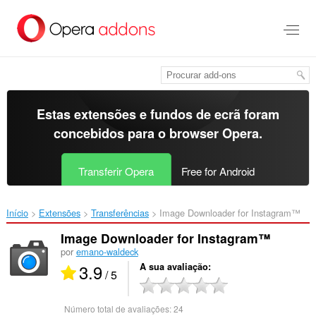
Saltar
para
o
conteúdo
principal
Estas extensões e fundos de ecrã foram
concebidos para o
browser Opera
.
Transferir Opera
Free for Android
Início
Extensões
Transferências
Image Downloader for Instagram™‎
Image Downloader for Instagram™
por
emano-waldeck
3.9
A sua avaliação
/ 5
Número total de avaliações:
24