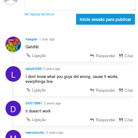
s
a
a
a
:
v
ç
l
a
Ver tópicos de fórum
õ
d
Inicie sessão para publicar
l
e
e
i
s
a
a
:
v
ç
haagan
1 year ago
a
õ
GehtNi!
l
e
i
Ligação
Responder
Citar
s
a
:
ç
ladyKUSS
2 years ago
L
õ
I dont know what you guys did wrong, cause it works,
e
everythings fine
s
Ligação
Responder
Citar
:
DOC19991
2 years ago
D
it doesn't work
Ligação
Responder
Citar
marcelturku
3 years ago
M