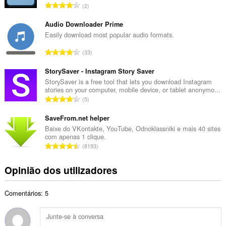
N
2
o
ú
t
m
Audio Downloader Prime
o
e
Easily download most popular audio formats.
t
r
a
N
33
o
l
ú
t
d
m
StorySaver - Instagram Story Saver
o
e
e
StorySaver is a free tool that lets you download Instagram
t
a
stories on your computer, mobile device, or tablet anonymo...
r
a
N
v
5
o
l
ú
a
t
d
m
SaveFrom.net helper
l
o
e
e
i
Baixe do VKontakte, YouTube, Odnoklassniki e mais 40 sites
t
a
com apenas 1 clique.
r
a
a
N
v
8193
o
ç
l
ú
a
t
õ
d
m
l
Opinião dos utilizadores
o
e
e
e
i
t
s
a
r
a
a
:
v
Comentários: 5
o
ç
l
a
t
õ
d
l
o
e
e
i
t