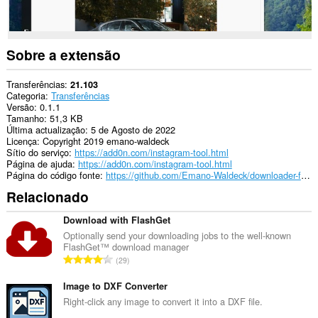
Sobre a extensão
Transferências
21.103
Categoria
Transferências
Versão
0.1.1
Tamanho
51,3 KB
Última actualização
5 de Agosto de 2022
Licença
Copyright 2019 emano-waldeck
Sítio do serviço
https://add0n.com/instagram-tool.html
Página de ajuda
https://add0n.com/instagram-tool.html
Página do código fonte
https://github.com/Emano-Waldeck/downloader-for-instagram/
Relacionado
Download with FlashGet
Optionally send your downloading jobs to the well-known
FlashGet™ download manager
N
29
ú
m
Image to DXF Converter
e
Right-click any image to convert it into a DXF file.
r