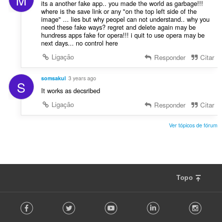
its a another fake app.. you made the world as garbage!!!
where is the save link or any "on the top left side of the
image" ... lies but why peopel can not understand.. why you
need these fake ways? regret and delete again may be
hundress apps fake for opera!!! i quit to use opera may be
next days... no control here
Ligação
Responder
Citar
somsakul
3 years ago
S
It works as decsribed
Ligação
Responder
Citar
Ver tópicos de fórum
Topo
F
Facebook
Twitter
Youtube
LinkedIn
Instag
o
l