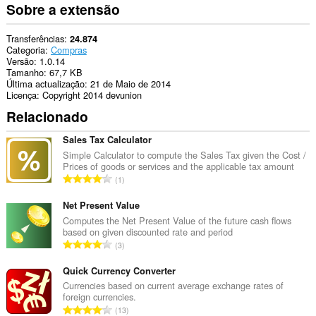
actividade
Sobre a extensão
de
navegação.
Transferências
24.874
Categoria
Compras
Versão
1.0.14
Tamanho
67,7 KB
Última actualização
21 de Maio de 2014
Licença
Copyright 2014 devunion
Relacionado
Sales Tax Calculator
Simple Calculator to compute the Sales Tax given the Cost /
Prices of goods or services and the applicable tax amount
N
1
ú
m
Net Present Value
e
Computes the Net Present Value of the future cash flows
based on given discounted rate and period
r
N
3
o
ú
t
m
Quick Currency Converter
o
e
Currencies based on current average exchange rates of
t
foreign currencies.
r
a
N
13
o