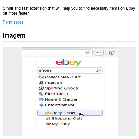
Small and fast extension that will help you to find necessary items on Ebay
bit more faster.
Permissões
Imagem
Esta
extensão
pode
aceder
aos
seus
dados
em
alguns
sítios.
Esta
extensão
pode
aceder
aos
seus
separadores
e
à
sua