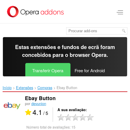
Saltar
para
o
conteúdo
principal
Estas extensões e fundos de ecrã foram
concebidos para o
browser Opera
.
Transferir Opera
Free for Android
Início
Extensões
Compras
Ebay Button‎
Ebay Button
por
devunion
4.1
A sua avaliação
/ 5
Número total de avaliações:
15