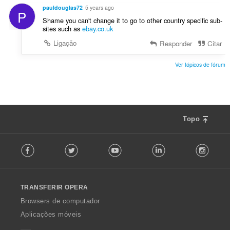
:
v
ç
pauldouglas72
5 years ago
P
a
õ
Shame you can't change it to go to other country specific sub-
l
e
sites such as
ebay.co.uk
i
s
Ligação
Responder
Citar
a
:
ç
õ
Ver tópicos de fórum
e
s
:
Topo
F
Facebook
Twitter
Youtube
LinkedIn
Instag
o
l
l
o
TRANSFERIR OPERA
w
O
Browsers de computador
p
Aplicações móveis
e