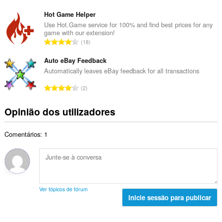
l
ú
t
d
m
Hot Game Helper
o
e
e
Use Hot.Game service for 100% and find best prices for any
t
a
game with our extension!
r
a
N
v
18
o
l
ú
a
t
d
m
Auto eBay Feedback
l
o
e
e
i
Automatically leaves eBay feedback for all transactions
t
a
r
a
a
N
v
2
o
ç
l
ú
a
t
õ
d
m
l
Opinião dos utilizadores
o
e
e
e
i
t
s
a
r
a
a
:
v
Comentários: 1
o
ç
l
a
t
õ
d
l
o
e
e
i
t
s
a
a
a
:
v
ç
l
a
Ver tópicos de fórum
õ
d
Inicie sessão para publicar
l
e
e
i
s
a
a