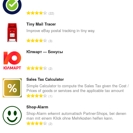
N
22
ú
m
Tiny Mail Tracer
e
Improve eBay postal tracking in tiny way.
r
N
3
o
ú
t
m
Юлмарт — Бонусы
o
e
t
r
a
N
2
o
l
ú
t
d
m
Sales Tax Calculator
o
e
e
Simple Calculator to compute the Sales Tax given the Cost /
t
a
Prices of goods or services and the applicable tax amount
r
a
N
v
1
o
l
ú
a
t
d
m
Shop-Alarm
l
o
e
e
i
Shop-Alarm erkennt automatisch Partner-Shops, bei denen
t
a
man mit einem Klick ohne Mehrkosten helfen kann.
r
a
a
N
v
2
o
ç
l
ú
a
t
õ