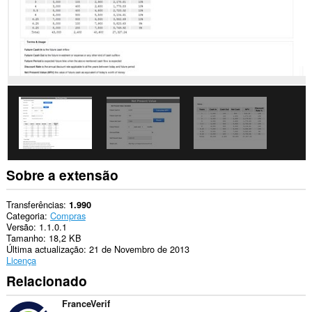
pode
aceder
aos
seus
separadores
e
à
sua
actividade
de
navegação.
This
extension
can
store
Sobre a extensão
an
unlimited
amount
Transferências
1.990
of
Categoria
Compras
client-
Versão
1.1.0.1
side
Tamanho
18,2 KB
data.
Última actualização
21 de Novembro de 2013
Licença
Relacionado
FranceVerif