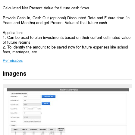
Calculated Net Present Value for future cash flows.
Provide Cash In, Cash Out (optional) Discounted Rate and Future time (in
Years and Months) and get Present Value of that future cash
Application:
1. Can be used to plan investments based on their current estimated value
of future returns
2. To identify the amount to be saved now for future expenses like school
fees, marriages, etc
Permissões
Imagens
Esta
extensão
pode
aceder
aos
seus
dados
em
alguns
sítios.
Esta
extensão