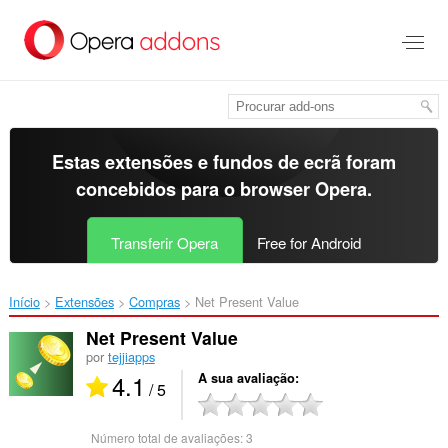
Saltar
para
o
conteúdo
principal
Estas extensões e fundos de ecrã foram
concebidos para o
browser Opera
.
Transferir Opera
Free for Android
Início
Extensões
Compras
Net Present Value‎
Net Present Value
por
tejjiapps
4.1
A sua avaliação
/ 5
Número total de avaliações:
3