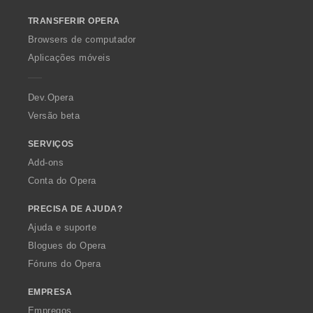
o
TRANSFERIR OPERA
w
O
Browsers de computador
p
Aplicações móveis
e
r
a
Dev.Opera
Versão beta
SERVIÇOS
Add-ons
Conta do Opera
PRECISA DE AJUDA?
Ajuda e suporte
Blogues do Opera
Fóruns do Opera
EMPRESA
Empregos