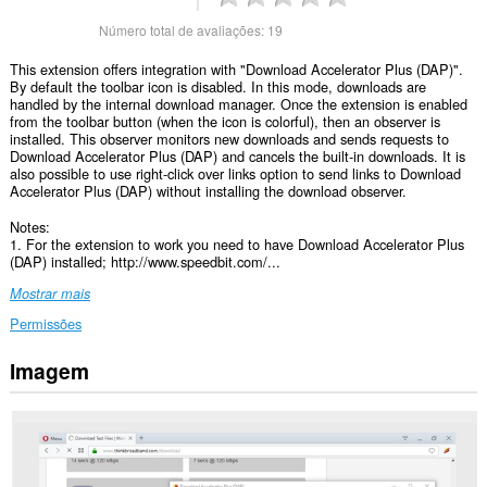
Número total de avaliações:
19
This extension offers integration with "Download Accelerator Plus (DAP)".
By default the toolbar icon is disabled. In this mode, downloads are
handled by the internal download manager. Once the extension is enabled
from the toolbar button (when the icon is colorful), then an observer is
installed. This observer monitors new downloads and sends requests to
Download Accelerator Plus (DAP) and cancels the built-in downloads. It is
also possible to use right-click over links option to send links to Download
Accelerator Plus (DAP) without installing the download observer.
Notes:
1. For the extension to work you need to have Download Accelerator Plus
(DAP) installed; http://www.speedbit.com/...
Mostrar mais
Permissões
Imagem
Esta
extensão
pode
aceder
aos
seus
dados