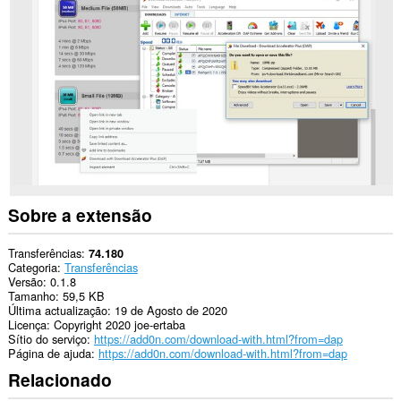
em
todos
os
sítios.
This
extension
can
exchange
messages
with
programs
other
than
Opera.
Sobre a extensão
This
extension
Transferências
74.180
can
Categoria
Transferências
create
Versão
0.1.8
rich
Tamanho
59,5 KB
notifications
Última actualização
19 de Agosto de 2020
and
Licença
Copyright 2020 joe-ertaba
display
Sítio do serviço
https://add0n.com/download-with.html?from=dap
them
Página de ajuda
https://add0n.com/download-with.html?from=dap
to
Relacionado
you
in