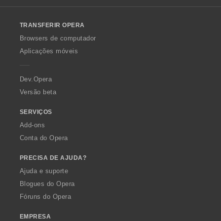
l
o
TRANSFERIR OPERA
w
O
Browsers de computador
p
Aplicações móveis
e
r
a
Dev.Opera
Versão beta
SERVIÇOS
Add-ons
Conta do Opera
PRECISA DE AJUDA?
Ajuda e suporte
Blogues do Opera
Fóruns do Opera
EMPRESA