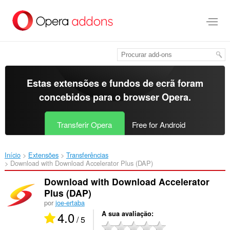
Saltar
para
o
conteúdo
principal
Estas extensões e fundos de ecrã foram
concebidos para o
browser Opera
.
Transferir Opera
Free for Android
Início
Extensões
Transferências
Download with Download Accelerator Plus (DAP)‎
Download with Download Accelerator
Plus (DAP)
por
joe-ertaba
4.0
A sua avaliação
/ 5