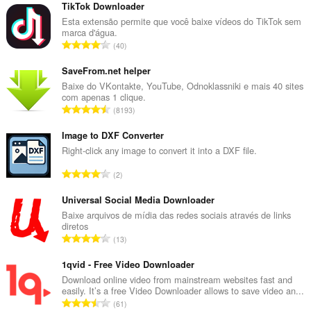
the
TikTok Downloader
system
Esta extensão permite que você baixe vídeos do TikTok sem
tray.
marca d'água.
N
40
ú
m
SaveFrom.net helper
e
Baixe do VKontakte, YouTube, Odnoklassniki e mais 40 sites
com apenas 1 clique.
r
N
8193
o
ú
t
m
Image to DXF Converter
o
e
Right-click any image to convert it into a DXF file.
t
r
a
N
2
o
l
ú
t
d
m
Universal Social Media Downloader
o
e
e
Baixe arquivos de mídia das redes sociais através de links
t
a
diretos
r
a
N
v
13
o
l
ú
a
t
d
m
1qvid - Free Video Downloader
l
o
e
e
i
Download online video from mainstream websites fast and
t
a
easily. It’s a free Video Downloader allows to save video an...
r
a
a
N
v
61
o
ç