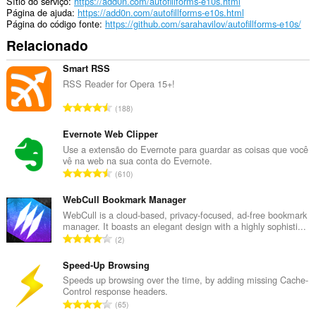
Sítio do serviço
https://add0n.com/autofillforms-e10s.html
Página de ajuda
https://add0n.com/autofillforms-e10s.html
Página do código fonte
https://github.com/sarahavilov/autofillforms-e10s/
Relacionado
Smart RSS
RSS Reader for Opera 15+!
N
188
ú
m
Evernote Web Clipper
e
Use a extensão do Evernote para guardar as coisas que você
vê na web na sua conta do Evernote.
r
N
610
o
ú
t
m
WebCull Bookmark Manager
o
e
WebCull is a cloud-based, privacy-focused, ad-free bookmark
t
manager. It boasts an elegant design with a highly sophisti...
r
a
N
2
o
l
ú
t
d
m
Speed-Up Browsing
o
e
e
Speeds up browsing over the time, by adding missing Cache-
t
a
Control response headers.
r
a
N
v
65
o
l