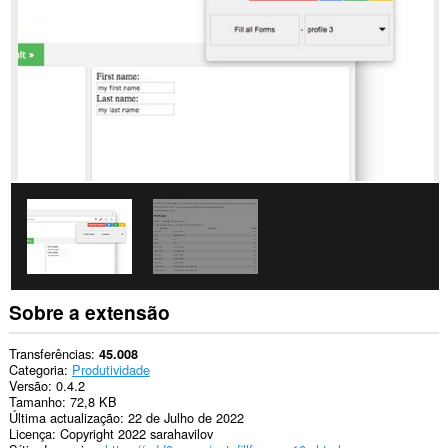
to
you
in
the
system
tray.
Sobre a extensão
Transferências
45.008
Categoria
Produtividade
Versão
0.4.2
Tamanho
72,8 KB
Última actualização
22 de Julho de 2022
Licença
Copyright 2022 sarahavilov