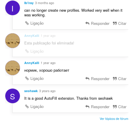
ç
Ib1ray
3 months ago
I
õ
can no longer create new profiles. Worked very well when it
e
was working.
s
Ligação
Responder
Citar
:
AnnyKalli
1 year ago
Esta publicação foi eliminada!
Ligação
AnnyKalli
1 year ago
нормик, хорошо работает
Ligação
Responder
Citar
seohawk
3 years ago
S
It is a good AutoFill extension. Thanks from seohawk
Ligação
Responder
Citar
Ver tópicos de fórum