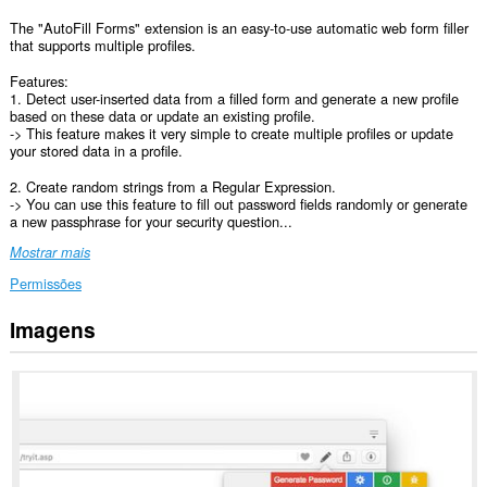
The "AutoFill Forms" extension is an easy-to-use automatic web form filler
that supports multiple profiles.
Features:
1. Detect user-inserted data from a filled form and generate a new profile
based on these data or update an existing profile.
-> This feature makes it very simple to create multiple profiles or update
your stored data in a profile.
2. Create random strings from a Regular Expression.
-> You can use this feature to fill out password fields randomly or generate
a new passphrase for your security question...
Mostrar mais
Permissões
Imagens
This
extension
can
create
rich
notifications
and
display
them