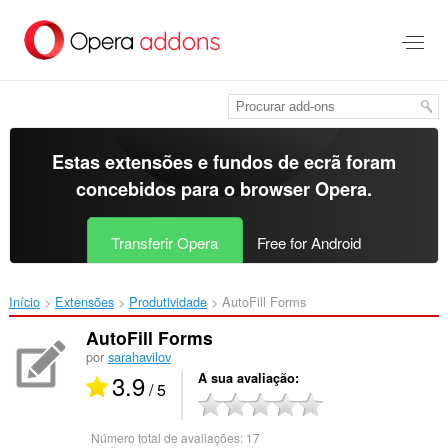
Saltar
para
o
conteúdo
principal
Estas extensões e fundos de ecrã foram
concebidos para o
browser Opera
.
Transferir Opera
Free for Android
Início
Extensões
Produtividade
AutoFill Forms‎
AutoFill Forms
por
sarahavilov
3.9
A sua avaliação
/ 5
Número total de avaliações:
17