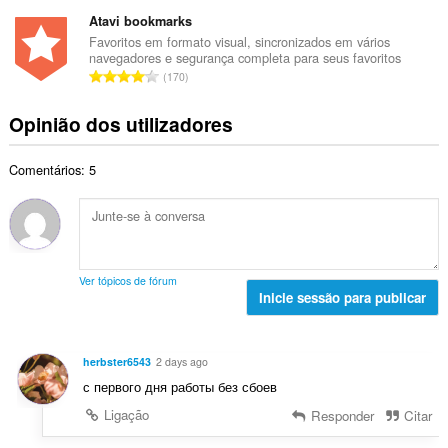
ú
a
t
d
m
Atavi bookmarks
l
o
e
e
i
Favoritos em formato visual, sincronizados em vários
t
a
navegadores e segurança completa para seus favoritos
r
a
a
N
v
170
o
ç
l
ú
a
t
õ
d
m
l
Opinião dos utilizadores
o
e
e
e
i
t
s
a
r
a
a
:
v
Comentários: 5
o
ç
l
a
t
õ
d
l
o
e
e
i
t
s
a
a
a
:
v
ç
l
a
Ver tópicos de fórum
õ
d
Inicie sessão para publicar
l
e
e
i
s
a
a
:
v
ç
herbster6543
2 days ago
a
õ
с первого дня работы без сбоев
l
e
i
Ligação
Responder
Citar
s
a
: