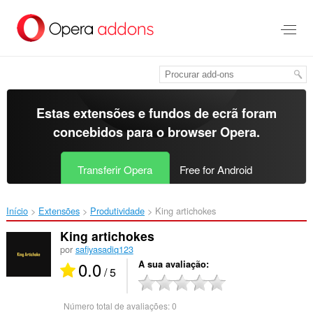
Saltar
para
o
conteúdo
principal
Estas extensões e fundos de ecrã foram
concebidos para o
browser Opera
.
Transferir Opera
Free for Android
Início
Extensões
Produtividade
King artichokes‎
King artichokes
por
safiyasadiq123
0.0
A sua avaliação
/ 5
Número total de avaliações:
0