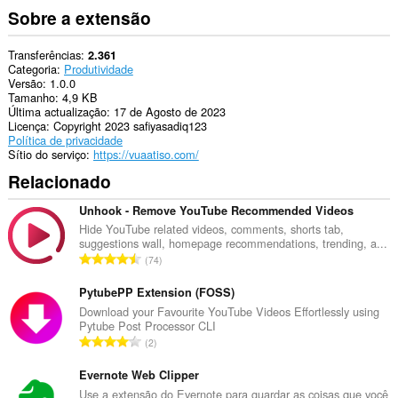
Sobre a extensão
Transferências
2.361
Categoria
Produtividade
Versão
1.0.0
Tamanho
4,9 KB
Última actualização
17 de Agosto de 2023
Licença
Copyright 2023 safiyasadiq123
Política de privacidade
Sítio do serviço
https://vuaatiso.com/
Relacionado
Unhook - Remove YouTube Recommended Videos
Hide YouTube related videos, comments, shorts tab,
suggestions wall, homepage recommendations, trending, a...
N
74
ú
m
PytubePP Extension (FOSS)
e
Download your Favourite YouTube Videos Effortlessly using
Pytube Post Processor CLI
r
N
2
o
ú
t
m
Evernote Web Clipper
o
e
Use a extensão do Evernote para guardar as coisas que você