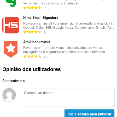
t
vê na web na sua conta do Evernote.
r
a
N
610
o
l
ú
t
d
m
Hima Email Signature
o
e
e
Now you can install your email signature easily and quickly in
t
a
Outlook Office 365, Google Inbox, Outlook.com, Gmail, Ya...
r
a
N
v
1
o
l
ú
a
t
d
m
Atavi bookmarks
l
o
e
e
i
Favoritos em formato visual, sincronizados em vários
t
a
navegadores e segurança completa para seus favoritos
r
a
a
N
v
170
o
ç
l
ú
a
t
õ
d
m
l
Opinião dos utilizadores
o
e
e
e
i
t
s
a
r
a
a
:
v
Comentários: 0
o
ç
l
a
t
õ
d
l
o
e
e
i
t
s
a
a
a
:
v
ç
l
a
õ
d
Inicie sessão para publicar
l