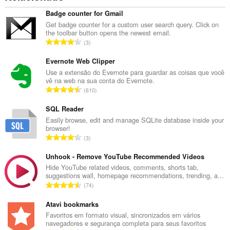
Badge counter for Gmail
Get badge counter for a custom user search query. Click on
the toolbar button opens the newest email.
N
3
ú
m
Evernote Web Clipper
e
Use a extensão do Evernote para guardar as coisas que você
vê na web na sua conta do Evernote.
r
N
610
o
ú
t
m
SQL Reader
o
e
Easily browse, edit and manage SQLite database inside your
t
browser!
r
a
N
3
o
l
ú
t
d
m
Unhook - Remove YouTube Recommended Videos
o
e
e
Hide YouTube related videos, comments, shorts tab,
t
a
suggestions wall, homepage recommendations, trending, a...
r
a
N
v
74
o
l
ú
a
t
d
m
Atavi bookmarks
l
o
e
e
i
Favoritos em formato visual, sincronizados em vários
t
a
navegadores e segurança completa para seus favoritos
r
a
a