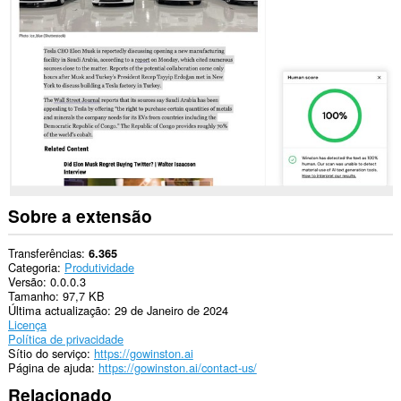
em
todos
os
sítios.
Sobre a extensão
Transferências
6.365
Categoria
Produtividade
Versão
0.0.0.3
Tamanho
97,7 KB
Última actualização
29 de Janeiro de 2024
Licença
Política de privacidade
Sítio do serviço
https://gowinston.ai
Página de ajuda
https://gowinston.ai/contact-us/
Relacionado