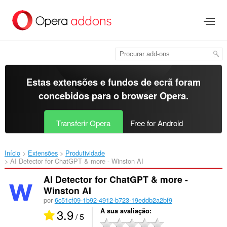
Saltar
para
o
conteúdo
principal
Estas extensões e fundos de ecrã foram
concebidos para o
browser Opera
.
Transferir Opera
Free for Android
Início
Extensões
Produtividade
AI Detector for ChatGPT & more - Winston AI‎
AI Detector for ChatGPT & more -
Winston AI
por
6c51cf09-1b92-4912-b723-19eddb2a2bf9
3.9
A sua avaliação
/ 5