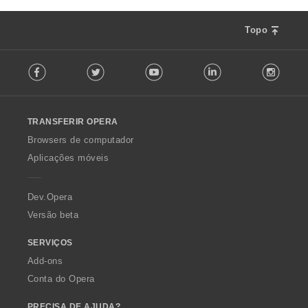
:
Topo
F
Facebook
Twitter
Youtube
LinkedIn
Instag
o
l
l
o
TRANSFERIR OPERA
w
O
Browsers de computador
p
Aplicações móveis
e
r
a
Dev.Opera
Versão beta
SERVIÇOS
Add-ons
Conta do Opera
PRECISA DE AJUDA?