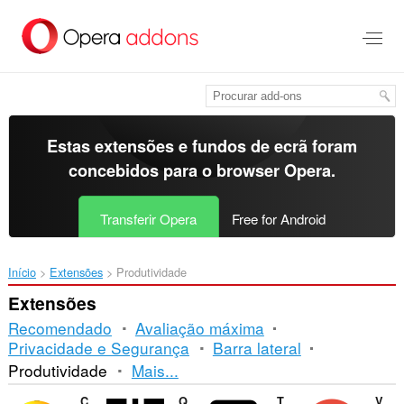
Saltar
para
o
conteúdo
principal
Estas extensões e fundos de ecrã foram
concebidos para o
browser Opera
.
Transferir Opera
Free for Android
Início
Extensões
Produtividade
Extensões
Recomendado
Avaliação máxima
Privacidade e Segurança
Barra lateral
Ordenação
Produtividade
Mais...
e
ColorPicker Eyedropper
QR Code Generator
Twitch Channel Points Bonus Collector
Video Recorder