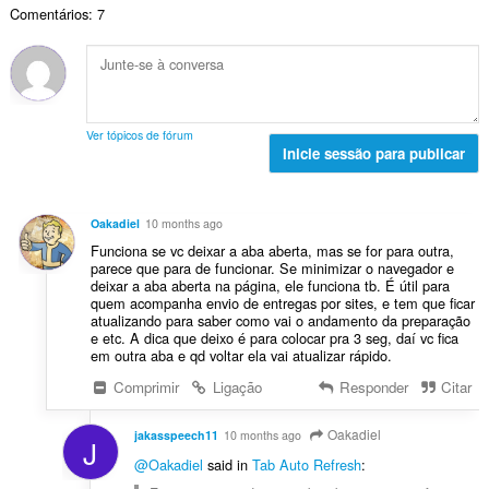
a
:
v
Comentários: 7
o
ç
l
a
t
õ
d
l
o
e
e
i
t
s
a
a
a
:
v
ç
l
a
Ver tópicos de fórum
õ
d
Inicie sessão para publicar
l
e
e
i
s
a
a
:
v
ç
Oakadiel
10 months ago
a
õ
Funciona se vc deixar a aba aberta, mas se for para outra,
l
e
parece que para de funcionar. Se minimizar o navegador e
i
deixar a aba aberta na página, ele funciona tb. É útil para
s
a
quem acompanha envio de entregas por sites, e tem que ficar
:
atualizando para saber como vai o andamento da preparação
ç
e etc. A dica que deixo é para colocar pra 3 seg, daí vc fica
õ
em outra aba e qd voltar ela vai atualizar rápido.
e
Comprimir
Ligação
Responder
Citar
s
:
Oakadiel
jakasspeech11
10 months ago
J
@Oakadiel
said in
Tab Auto Refresh
: