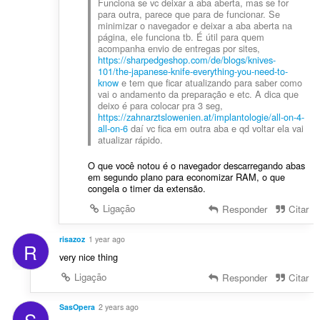
Funciona se vc deixar a aba aberta, mas se for
para outra, parece que para de funcionar. Se
minimizar o navegador e deixar a aba aberta na
página, ele funciona tb. É útil para quem
acompanha envio de entregas por sites,
https://sharpedgeshop.com/de/blogs/knives-
101/the-japanese-knife-everything-you-need-to-
know
e tem que ficar atualizando para saber como
vai o andamento da preparação e etc. A dica que
deixo é para colocar pra 3 seg,
https://zahnarztslowenien.at/implantologie/all-on-4-
all-on-6
daí vc fica em outra aba e qd voltar ela vai
atualizar rápido.
O que você notou é o navegador descarregando abas
em segundo plano para economizar RAM, o que
congela o timer da extensão.
Ligação
Responder
Citar
risazoz
1 year ago
R
very nice thing
Ligação
Responder
Citar
SasOpera
2 years ago
S