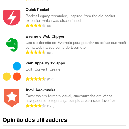
ú
m
Quick Pocket
e
Pocket Legacy rebranded, Inspired from the old pocket
extension which was discontinued
r
N
9
o
ú
t
m
Evernote Web Clipper
o
e
Use a extensão do Evernote para guardar as coisas que você
t
vê na web na sua conta do Evernote.
r
a
N
610
o
l
ú
t
d
m
Web Apps by 123apps
o
e
e
Edit, Convert, Create
t
a
r
a
N
v
203
o
l
ú
a
t
d
m
Atavi bookmarks
l
o
e
e
i
Favoritos em formato visual, sincronizados em vários
t
a
navegadores e segurança completa para seus favoritos
r
a
a
N
v
170
o
ç
l
ú
a
t
õ
d
m
l
Opinião dos utilizadores
o
e
e
e
i
t
s
a
r
a