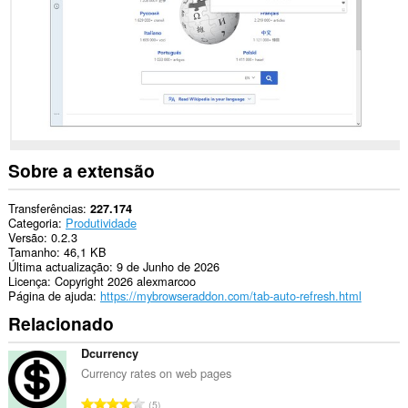
you
in
the
system
tray.
Esta
extensão
pode
aceder
aos
seus
Sobre a extensão
separadores
e
à
Transferências
227.174
sua
Categoria
Produtividade
actividade
Versão
0.2.3
de
Tamanho
46,1 KB
navegação.
Última actualização
9 de Junho de 2026
Licença
Copyright 2026 alexmarcoo
Página de ajuda
https://mybrowseraddon.com/tab-auto-refresh.html
Relacionado
Dcurrency
Currency rates on web pages
N
5