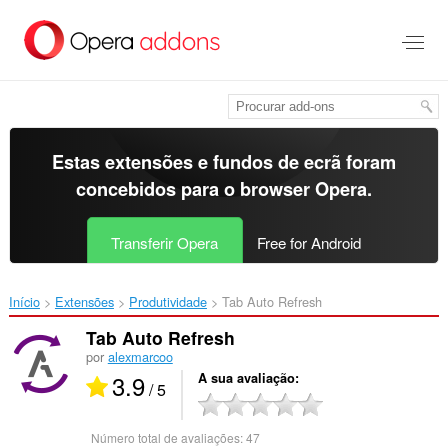
Saltar
para
o
conteúdo
principal
Estas extensões e fundos de ecrã foram
concebidos para o
browser Opera
.
Transferir Opera
Free for Android
Início
Extensões
Produtividade
Tab Auto Refresh‎
Tab Auto Refresh
por
alexmarcoo
3.9
A sua avaliação
/ 5
Número total de avaliações:
47