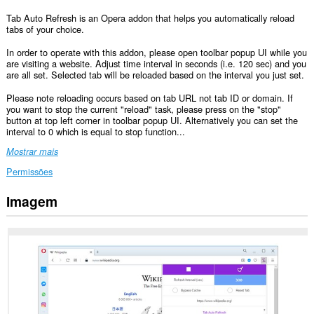
Tab Auto Refresh is an Opera addon that helps you automatically reload
tabs of your choice.
In order to operate with this addon, please open toolbar popup UI while you
are visiting a website. Adjust time interval in seconds (i.e. 120 sec) and you
are all set. Selected tab will be reloaded based on the interval you just set.
Please note reloading occurs based on tab URL not tab ID or domain. If
you want to stop the current "reload" task, please press on the "stop"
button at top left corner in toolbar popup UI. Alternatively you can set the
interval to 0 which is equal to stop function...
Mostrar mais
Permissões
Imagem
This
extension
can
create
rich
notifications
and
display
them
to