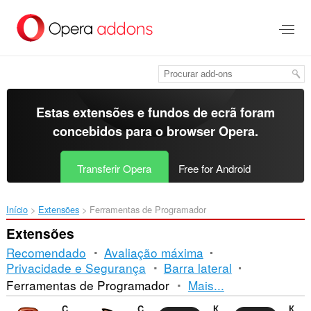
Saltar
para
o
conteúdo
principal
Estas extensões e fundos de ecrã foram
concebidos para o
browser Opera
.
Transferir Opera
Free for Android
Início
Extensões
Ferramentas de Programador
Extensões
Recomendado
Avaliação máxima
Privacidade e Segurança
Barra lateral
Ordenação
Ferramentas de Programador
Mais...
e
CryptoPro Extension for CAdES Browser Plug-in
Cookie-Editor
Контур.Расширение
Контур.Плагин