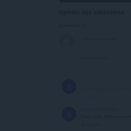
Opinião dos utilizadores
Comentários: 4
Ver tópicos de fórum
ser525
2 years ago
S
Esta publicação foi eliminada!
Ligação
serega007ru
5 years ago
S
Doesn't work, Returns an erro
Ligação