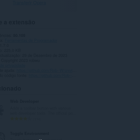
Transferir Opera
e a extensão
ências
50.105
ia
Ferramentas de Programador
1.7.0
o
225,0 KB
ctualização
29 de Dezembro de 2023
Copyright 2023 robwu
 de privacidade
de ajuda
https://github.com/Rob--W/crxviewer/issues
o código fonte
https://github.com/Rob--W/crxviewer
cionado
Web Developer
Adds a toolbar button with various
web developer tools. The official po...
N
114
ú
m
Toggle Environment
e
Toggle between development