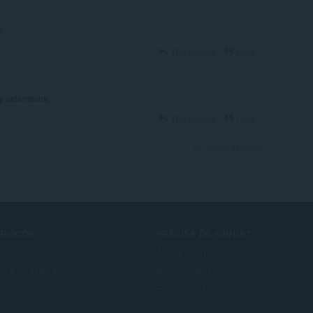
!
Responder
Citar
y extensions.
Responder
Citar
Ver tópicos de fórum
ERVIÇOS
PRECISA DE AJUDA?
d-ons
Ajuda e suporte
nta do Opera
Blogues do Opera
Fóruns do Opera