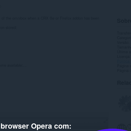
6
t of the omnibox when a CRX file or Firefox addon has been
Sobr
ion stored:
Transfer
Categor
Versão
Tamanh
Última a
Licença
Política
ome available:...
Página 
Página d
Rela
o browser Opera com: