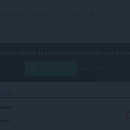
Extensões
Fundos de ecrã
Desenvolver
nsões e fundos de ecrã foram concebidos para o
bro
Transferir Opera
Free for Mac
ramador
Extension source viewer‎
iewer
aliação