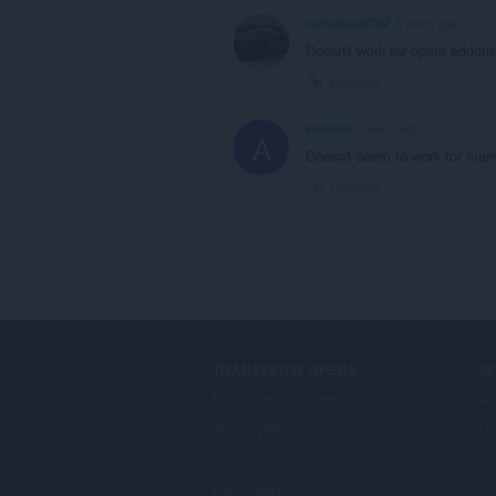
notorious7302
6 years ago
Doesn't work for opera addons
Ligação
acecool
7 years ago
A
Doesn't seem to work for man
Ligação
TRANSFERIR OPERA
S
Browsers de computador
Ad
Aplicações móveis
Co
Dev.Opera