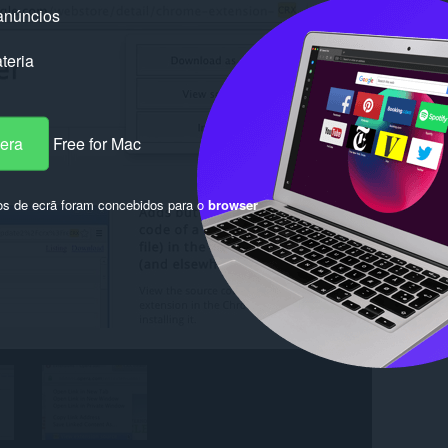
anúncios
teria
pera
Free for Mac
os de ecrã foram concebidos para o
browser