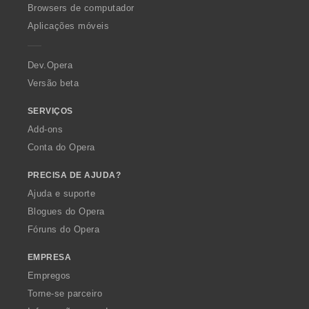
v
v
v
v
O
ç
ç
ç
ç
Browsers de computador
a
a
a
a
p
õ
õ
õ
õ
Aplicações móveis
l
l
l
l
e
e
e
e
e
i
i
i
i
r
s
s
s
s
a
a
a
a
a
:
:
:
:
Dev.Opera
ç
ç
ç
ç
Versão beta
õ
õ
õ
õ
e
e
e
e
s
s
s
s
SERVIÇOS
:
:
:
:
Add-ons
Conta do Opera
PRECISA DE AJUDA?
Ajuda e suporte
Blogues do Opera
Fóruns do Opera
EMPRESA
Empregos
Torne-se parceiro