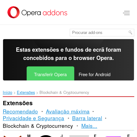
Saltar
para
o
conteúdo
principal
Estas extensões e fundos de ecrã foram
concebidos para o
browser Opera
.
Transferir Opera
Free for Android
Início
Extensões
Blockchain & Cryptocurrency
Extensões
Recomendado
Avaliação máxima
Privacidade e Segurança
Barra lateral
Ordenação
Blockchain & Cryptocurrency
Mais...
e
MetaMask
Just Zcash Ticker PRO
Finshi Capital
Enkrypt