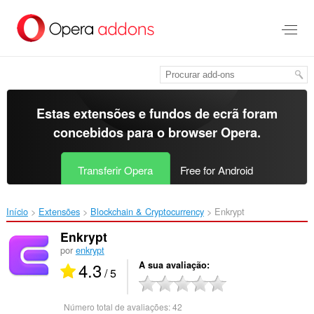
Saltar
para
o
conteúdo
principal
Estas extensões e fundos de ecrã foram
concebidos para o
browser Opera
.
Transferir Opera
Free for Android
Início
Extensões
Blockchain & Cryptocurrency
Enkrypt‎
Enkrypt
por
enkrypt
4.3
A sua avaliação
/ 5
Número total de avaliações:
42