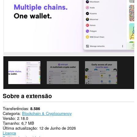
os
sítios.
Esta
extensão
pode
aceder
aos
seus
dados
em
alguns
sítios.
Esta
extensão
pode
aceder
aos
dados
Sobre a extensão
que
copia
e
Transferências
8.586
cola.
Categoria
Blockchain & Cryptocurrency
Versão
2.18.0
This
Tamanho
6,7 MB
extension
Última actualização
12 de Junho de 2026
can
Licença