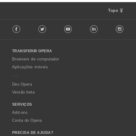
Topo
F
Facebook
Twitter
Youtube
LinkedIn
Instag
o
l
l
o
TRANSFERIR OPERA
w
O
Browsers de computador
p
Aplicações móveis
e
r
a
Dev.Opera
Versão beta
SERVIÇOS
Add-ons
Conta do Opera
PRECISA DE AJUDA?