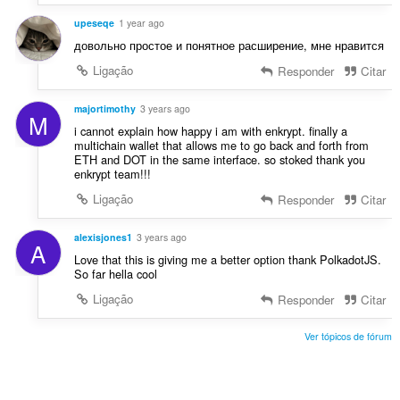
a
:
ç
upeseqe
1 year ago
õ
довольно простое и понятное расширение, мне нравится
e
Ligação
Responder
Citar
s
:
majortimothy
3 years ago
M
i cannot explain how happy i am with enkrypt. finally a
multichain wallet that allows me to go back and forth from
ETH and DOT in the same interface. so stoked thank you
enkrypt team!!!
Ligação
Responder
Citar
alexisjones1
3 years ago
A
Love that this is giving me a better option thank PolkadotJS.
So far hella cool
Ligação
Responder
Citar
Ver tópicos de fórum