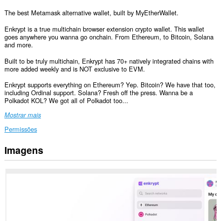
The best Metamask alternative wallet, built by MyEtherWallet.
Enkrypt is a true multichain browser extension crypto wallet. This wallet
goes anywhere you wanna go onchain. From Ethereum, to Bitcoin, Solana
and more.
Built to be truly multichain, Enkrypt has 70+ natively integrated chains with
more added weekly and is NOT exclusive to EVM.
Enkrypt supports everything on Ethereum? Yep. Bitcoin? We have that too,
including Ordinal support. Solana? Fresh off the press. Wanna be a
Polkadot KOL? We got all of Polkadot too...
Mostrar mais
Permissões
Imagens
Esta
extensão
pode
aceder
aos
seus
dados
em
todos