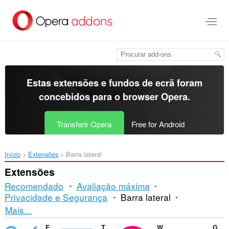
Saltar
para
o
conteúdo
principal
Estas extensões e fundos de ecrã foram
concebidos para o
browser Opera
.
Transferir Opera
Free for Android
Início
Extensões
Barra lateral
Extensões
Recomendado
Avaliação máxima
Privacidade e Segurança
Barra lateral
Ordenação
Mais...
e
Fraction Generator
The Stories (sidebar edition)
Workspace Tab Counter
GTasks Sidebar