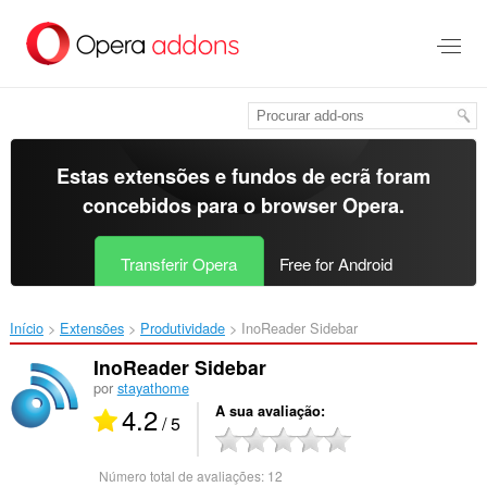
Saltar
para
o
conteúdo
principal
Estas extensões e fundos de ecrã foram
concebidos para o
browser Opera
.
Transferir Opera
Free for Android
Início
Extensões
Produtividade
InoReader Sidebar‎
InoReader Sidebar
por
stayathome
4.2
A sua avaliação
/ 5
Número total de avaliações:
12