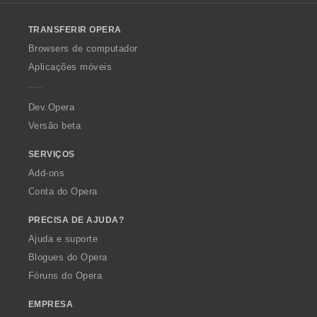
l
o
TRANSFERIR OPERA
w
O
Browsers de computador
p
Aplicações móveis
e
r
a
Dev.Opera
Versão beta
SERVIÇOS
Add-ons
Conta do Opera
PRECISA DE AJUDA?
Ajuda e suporte
Blogues do Opera
Fóruns do Opera
EMPRESA