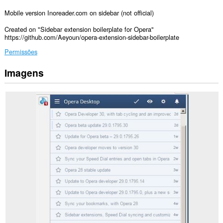
Mobile version Inoreader.com on sidebar (not official)
Created on "Sidebar extension boilerplate for Opera"
https://github.com/Aeyoun/opera-extension-sidebar-boilerplate
Permissões
Imagens
Esta
extensão
pode
aceder
aos
seus
dados
em
alguns
sítios.
Esta
extensão
irá
adicionar
um
painel
à
barra