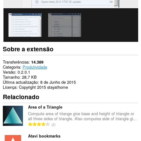
lateral.
Sobre a extensão
Transferências
14.389
Categoria
Produtividade
Versão
0.2.0.1
Tamanho
28,7 KB
Última actualização
8 de Junho de 2015
Licença
Copyright 2015 stayathome
Relacionado
Area of a Triangle
Compute area of triange give base and height of triangle or
all three sides of triangle. Also computes side of triangle gi...
N
2
ú
m
Atavi bookmarks