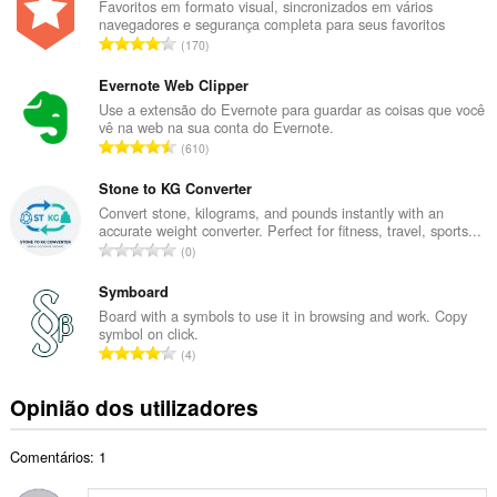
e
Favoritos em formato visual, sincronizados em vários
navegadores e segurança completa para seus favoritos
r
N
170
o
ú
t
m
Evernote Web Clipper
o
e
Use a extensão do Evernote para guardar as coisas que você
t
vê na web na sua conta do Evernote.
r
a
N
610
o
l
ú
t
d
m
Stone to KG Converter
o
e
e
Convert stone, kilograms, and pounds instantly with an
t
a
accurate weight converter. Perfect for fitness, travel, sports...
r
a
N
v
0
o
l
ú
a
t
d
m
Symboard
l
o
e
e
i
Board with a symbols to use it in browsing and work. Copy
t
a
symbol on click.
r
a
a
N
v
4
o
ç
l
ú
a
t
õ
d
m
l
Opinião dos utilizadores
o
e
e
e
i
t
s
a
r
a
a
:
v
Comentários: 1
o
ç
l
a
t
õ
d