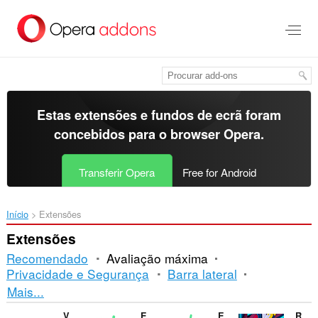
Saltar
para
o
conteúdo
principal
Estas extensões e fundos de ecrã foram
concebidos para o
browser Opera
.
Transferir Opera
Free for Android
Início
Extensões
Extensões
Recomendado
Avaliação máxima
Privacidade e Segurança
Barra lateral
Ordenação
Mais...
e
V7 notes
Enable Right Click for Opera™
Enable Right Mouse Click
RPG Game Online - Dedalium