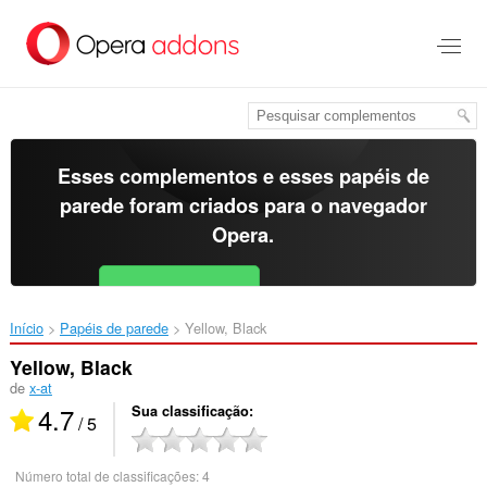
Ir
para
o
conteúdo
principal
Esses complementos e esses papéis de
parede foram criados para o
navegador
Opera
.
Baixar o Opera
Free for Android
Início
Papéis de parede
Yellow, Black‎
Yellow, Black
de
x-at
4.7
Sua classificação
/ 5
Número total de classificações:
4