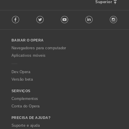
Superior
F
Facebook
Twitter
Youtube
LinkedIn
Instag
o
l
l
o
BAIXAR O OPERA
w
O
Navegadores para computador
p
Aplicativos móveis
e
r
a
Dev.Opera
Versão beta
SERVIÇOS
Complementos
Conta do Opera
PRECISA DE AJUDA?
Suporte e ajuda