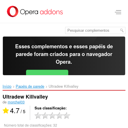
Ir
para
o
conteúdo
principal
Esses complementos e esses papéis de
parede foram criados para o
navegador
Opera
.
Baixar o Opera
Free for Android
Início
Papéis de parede
Ultradew Killvalley‎
Ultradew Killvalley
de
morchel03
4.7
Sua classificação
/ 5
Número total de classificações:
32