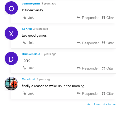
osmaneymen
3 years ago
O
stardew valley
Link
Responder
Citar
XoKiyu
3 years ago
X
two good games
Link
Responder
Citar
DrunkenGold
3 years ago
D
10/10
Link
Responder
Citar
Carzdroid
3 years ago
finally a reason to wake up in the morning
Link
Responder
Citar
Ver o thread dos fórum