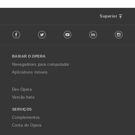
Superior
F
Facebook
Twitter
Youtube
LinkedIn
Instag
o
l
l
o
BAIXAR O OPERA
w
O
Navegadores para computador
p
Aplicativos móveis
e
r
a
Dev.Opera
Versão beta
SERVIÇOS
Complementos
Conta do Opera