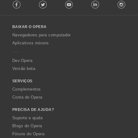
Facebook
Twitter
Youtube
LinkedIn
Instag
o
l
l
o
BAIXAR O OPERA
w
O
Navegadores para computador
p
Aplicativos móveis
e
r
a
Dev.Opera
Versão beta
SERVIÇOS
Complementos
Conta do Opera
PRECISA DE AJUDA?
Suporte e ajuda
Blogs do Opera
Fóruns do Opera