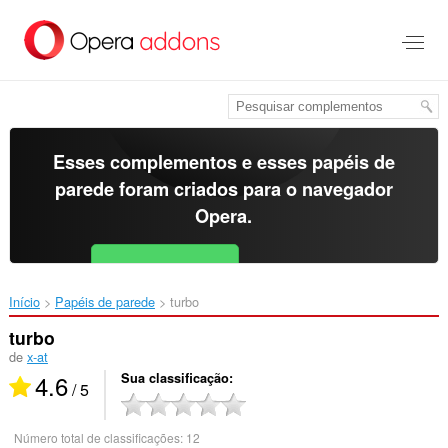
Ir
para
o
conteúdo
principal
Esses complementos e esses papéis de
parede foram criados para o
navegador
Opera
.
Baixar o Opera
Free for Android
Início
Papéis de parede
turbo‎
turbo
de
x-at
4.6
Sua classificação
/ 5
Número total de classificações:
12