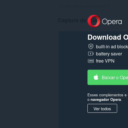
Número total de classificações:
6
Captura de tela
Download O
built-in ad bloc
battery saver
free VPN
Baixar o Op
Esses complementos e e
o
navegador Opera
.
Ver todos