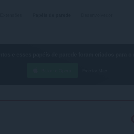
Extensões
Papéis de parede
Desenvolvedor
os e esses papéis de parede foram criados para o
Baixar o Opera
Free for Mac