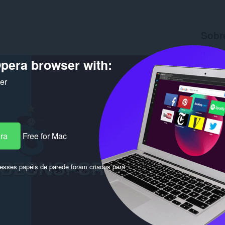
Sobr
Downlo
pera browser with:
Versão
Tamanh
Última a
ker
Licença
era
Free for Mac
sses papéis de parede foram criados para