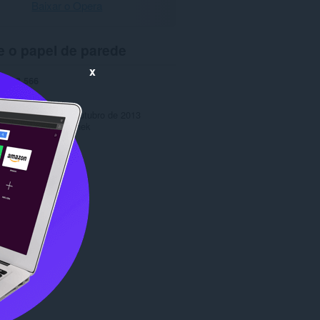
Baixar o Opera
e o papel de parede
x
ads
3.566
1.1
o
38,6 KB
tualização
10 de Outubro de 2013
Copyright 2013 zahek