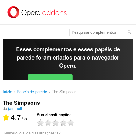
Ir
para
o
conteúdo
principal
Esses complementos e esses papéis de
parede foram criados para o
navegador
Opera
.
Baixar o Opera
Free for Android
Início
Papéis de parede
The Simpsons‎
The Simpsons
de
jammoll
4.7
Sua classificação
/ 5
Número total de classificações:
12