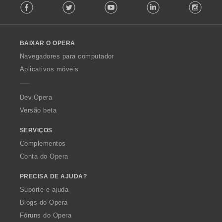
Facebook
Twitter
Youtube
LinkedIn
Instag
o
l
l
o
BAIXAR O OPERA
w
O
Navegadores para computador
p
Aplicativos móveis
e
r
a
Dev.Opera
Versão beta
SERVIÇOS
Complementos
Conta do Opera
PRECISA DE AJUDA?
Suporte e ajuda
Blogs do Opera
Fóruns do Opera