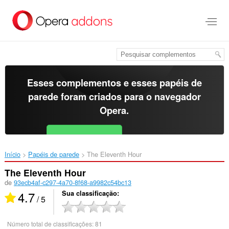
Ir
para
o
conteúdo
principal
Esses complementos e esses papéis de
parede foram criados para o
navegador
Opera
.
Baixar o Opera
Free for Android
Início
Papéis de parede
The Eleventh Hour‎
The Eleventh Hour
de
93ecb4af-c297-4a70-8f68-a9982c54bc13
4.7
Sua classificação
/ 5
Número total de classificações:
81