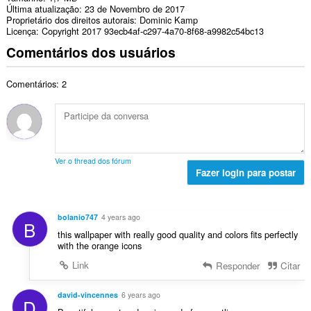
Última atualização
23 de Novembro de 2017
Proprietário dos direitos autorais
Dominic Kamp
Licença
Copyright 2017 93ecb4af-c297-4a70-8f68-a9982c54bc13
Comentários dos usuários
Comentários: 2
Ver o thread dos fórum
Fazer login para postar
bolanio747
4 years ago
B
this wallpaper with really good quality and colors fits perfectly
with the orange icons
Link
Responder
Citar
david-vincennes
6 years ago
D