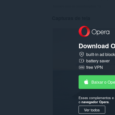
Número total de classificações:
13
Capturas de tela
Download O
built-in ad bloc
battery saver
free VPN
Baixar o Op
Esses complementos e e
o
navegador Opera
.
Ver todos