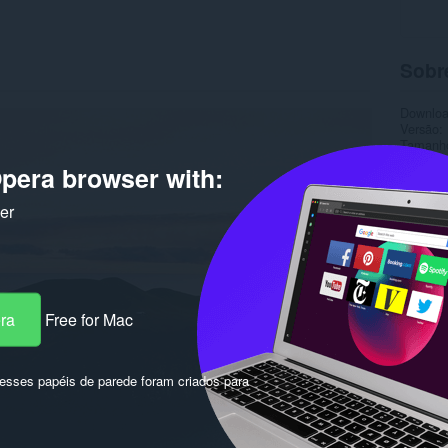
Sobr
Downlo
Versão
Tamanh
Última a
pera browser with:
Licença
ker
era
Free for Mac
sses papéis de parede foram criados para