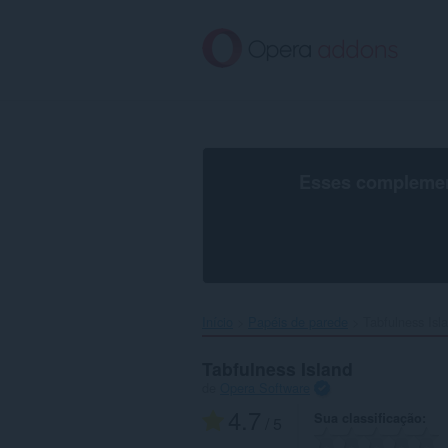
Ir
para
o
conteúdo
principal
Esses complement
Início
Papéis de parede
Tabfulness Isla
Tabfulness Island
de
Opera Software
4.7
Sua classificação
/ 5