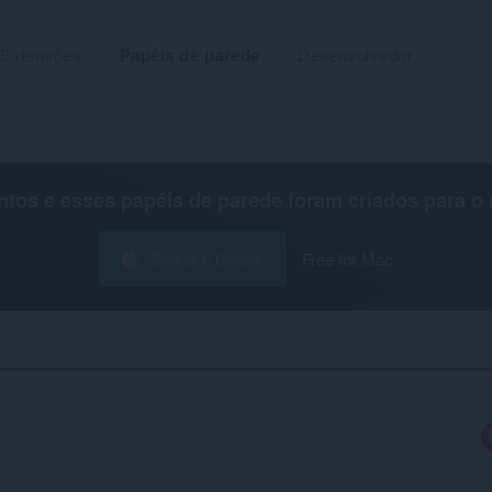
Extensões
Papéis de parede
Desenvolvedor
os e esses papéis de parede foram criados para o
Baixar o Opera
Free for Mac
nd‎