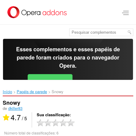
Ir
para
o
conteúdo
principal
Esses complementos e esses papéis de
parede foram criados para o
navegador
Opera
.
Baixar o Opera
Free for Android
Início
Papéis de parede
Snowy‎
Snowy
de
dkiller83
4.7
Sua classificação
/ 5
Número total de classificações:
6