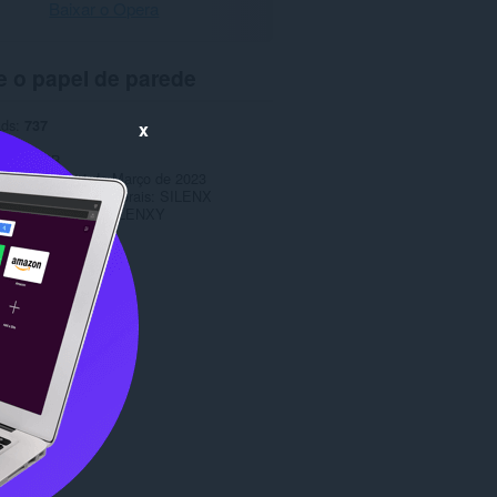
Baixar o Opera
e o papel de parede
ads
737
x
1.0
o
4,0 MB
tualização
14 de Março de 2023
ário dos direitos autorais
SILENX
Copyright 2022 SILENXY