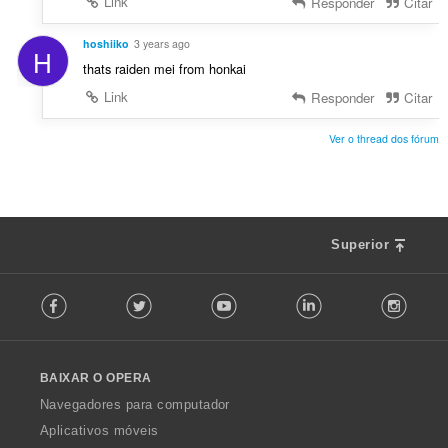
Link
Responder
Citar
hoshiiko
3 years ago
H
thats raiden mei from honkai
Link
Responder
Citar
Ver o thread dos fórum
Superior
F
Facebook
Twitter
Youtube
LinkedIn
Instag
o
l
l
o
BAIXAR O OPERA
w
O
Navegadores para computador
p
Aplicativos móveis
e