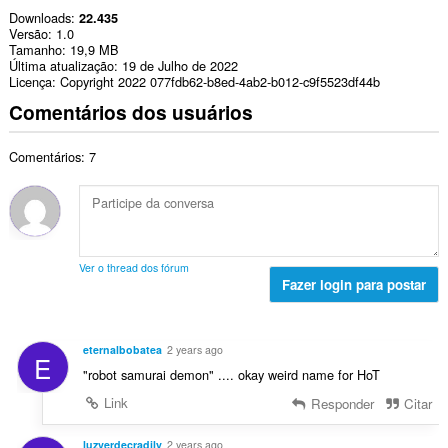
Downloads
22.435
Versão
1.0
Tamanho
19,9 MB
Última atualização
19 de Julho de 2022
Licença
Copyright 2022 077fdb62-b8ed-4ab2-b012-c9f5523df44b
Comentários dos usuários
Comentários: 7
Ver o thread dos fórum
Fazer login para postar
eternalbobatea
2 years ago
E
"robot samurai demon" .... okay weird name for HoT
Link
Responder
Citar
luzverdecradily
2 years ago