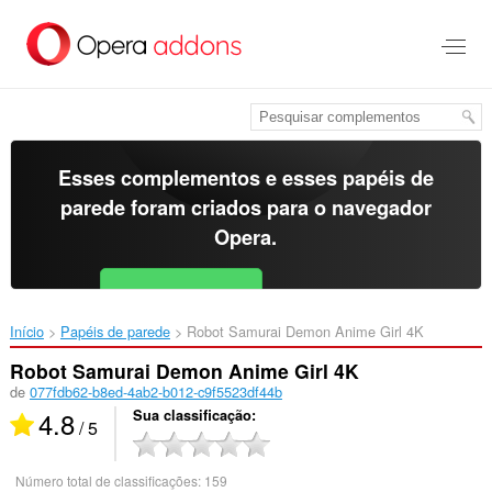
Ir
para
o
conteúdo
principal
Esses complementos e esses papéis de
parede foram criados para o
navegador
Opera
.
Baixar o Opera
Free for Android
Início
Papéis de parede
Robot Samurai Demon Anime Girl 4K‎
Robot Samurai Demon Anime Girl 4K
de
077fdb62-b8ed-4ab2-b012-c9f5523df44b
4.8
Sua classificação
/ 5
Número total de classificações:
159