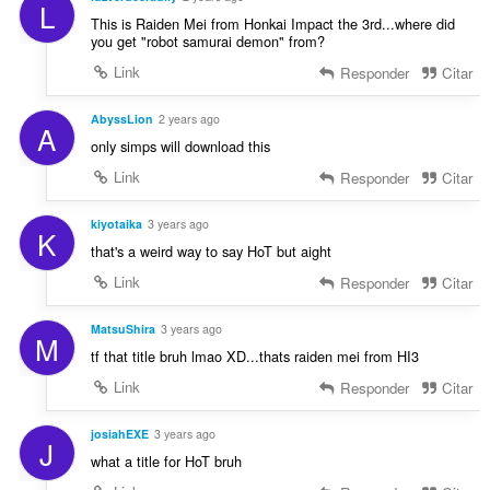
L
This is Raiden Mei from Honkai Impact the 3rd...where did
you get "robot samurai demon" from?
Link
Responder
Citar
AbyssLion
2 years ago
A
only simps will download this
Link
Responder
Citar
kiyotaika
3 years ago
K
that's a weird way to say HoT but aight
Link
Responder
Citar
MatsuShira
3 years ago
M
tf that title bruh lmao XD...thats raiden mei from HI3
Link
Responder
Citar
josiahEXE
3 years ago
J
what a title for HoT bruh