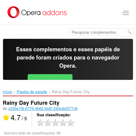
Ir
para
o
conteúdo
principal
Esses complementos e esses papéis de
parede foram criados para o
navegador
Opera
.
Baixar o Opera
Free for Android
Início
Papéis de parede
Rainy Day Future City‎
Rainy Day Future City
de
c335e1f6-6776-4b62-9a5f-24fecb2577c8
4.7
Sua classificação
/ 5
Número total de classificações:
68