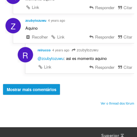
Link
Responder
Citar
zcubytozuwu
4 years ago
Z
Aquino
Recolher
Link
Responder
Citar
zcubytozuwu
reirucco
4 years ago
R
@zcubytozuwu
: asi es momento aquino
Link
Responder
Citar
Mostrar mais comentários
Ver o thread dos fórum
Superior