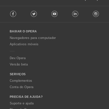
F
Facebook
Twitter
Youtube
LinkedIn
Instag
o
l
l
o
BAIXAR O OPERA
w
O
Navegadores para computador
p
Aplicativos móveis
e
r
a
Dev.Opera
Versão beta
SERVIÇOS
Complementos
Conta do Opera
PRECISA DE AJUDA?
Suporte e ajuda