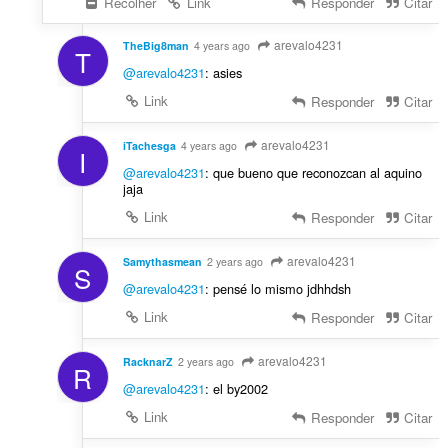
Recolher
Link
Responder
Citar
arevalo4231
TheBig8man
4 years ago
T
@arevalo4231
: asies
Link
Responder
Citar
arevalo4231
iTachesga
4 years ago
I
@arevalo4231
: que bueno que reconozcan al aquino
jaja
Link
Responder
Citar
arevalo4231
Samythasmean
2 years ago
S
@arevalo4231
: pensé lo mismo jdhhdsh
Link
Responder
Citar
arevalo4231
RacknarZ
2 years ago
R
@arevalo4231
: el by2002
Link
Responder
Citar