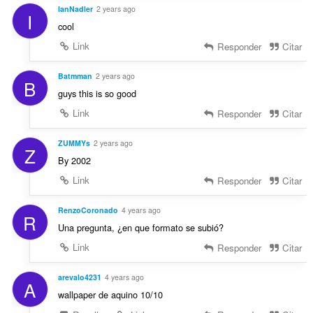
IanNadler
2 years ago
I
cool
Link
Responder
Citar
Batmman
2 years ago
B
guys this is so good
Link
Responder
Citar
ZUMMYs
2 years ago
Z
By 2002
Link
Responder
Citar
RenzoCoronado
4 years ago
R
Una pregunta, ¿en que formato se subió?
Link
Responder
Citar
arevalo4231
4 years ago
A
wallpaper de aquino 10/10