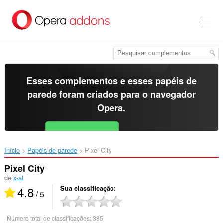
Ir
para
o
conteúdo
principal
Esses complementos e esses papéis de
parede foram criados para o
navegador
Opera
.
Baixar o Opera
Free for Android
Início
Papéis de parede
Pixel City‎
Pixel City
de
x-at
4.8
Sua classificação
/ 5
Número total de classificações:
385