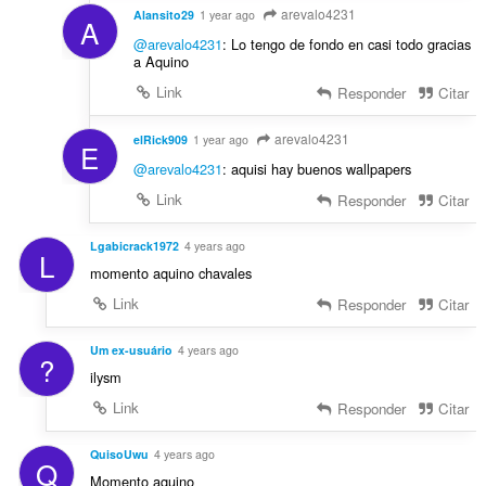
arevalo4231
Alansito29
1 year ago
A
@arevalo4231
: Lo tengo de fondo en casi todo gracias
a Aquino
Link
Responder
Citar
arevalo4231
elRick909
1 year ago
E
@arevalo4231
: aquisi hay buenos wallpapers
Link
Responder
Citar
Lgabicrack1972
4 years ago
L
momento aquino chavales
Link
Responder
Citar
Um ex-usuário
4 years ago
?
ilysm
Link
Responder
Citar
QuisoUwu
4 years ago
Q
Momento aquino