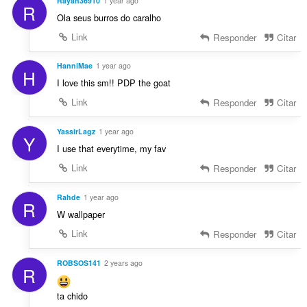
Rayan36910
1 year ago
R
Ola seus burros do caralho
Link
Responder
Citar
HanniMae
1 year ago
H
I love this sm!! PDP the goat
Link
Responder
Citar
YassirLagz
1 year ago
Y
I use that everytime, my fav
Link
Responder
Citar
Rahde
1 year ago
R
W wallpaper
Link
Responder
Citar
ROBSOS141
2 years ago
R
ta chido