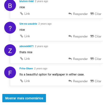
bluhnt-fmkl
2 years ago
B
nice
Link
Responder
Citar
Um ex-usuário
2 years ago
?
nice
Link
Responder
Citar
zdenek6671
2 years ago
Z
thats nice
Link
Responder
Citar
Frits-Olsen
2 years ago
F
Its a beautiful option for wallpaper in either case.
Link
Responder
Citar
Mostrar mais comentários