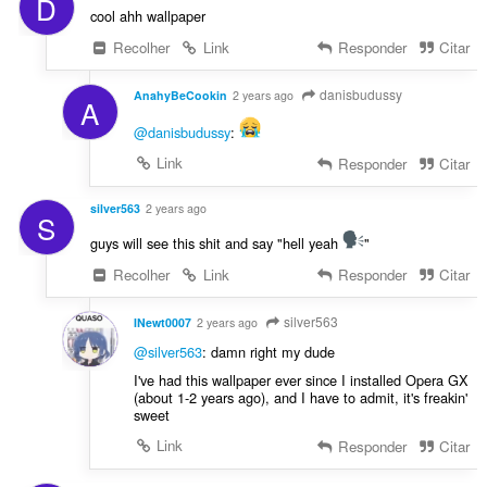
D
cool ahh wallpaper
Recolher
Link
Responder
Citar
danisbudussy
AnahyBeCookin
2 years ago
A
@danisbudussy
:
Link
Responder
Citar
silver563
2 years ago
S
guys will see this shit and say "hell yeah
"
Recolher
Link
Responder
Citar
silver563
INewt0007
2 years ago
@silver563
: damn right my dude
I've had this wallpaper ever since I installed Opera GX
(about 1-2 years ago), and I have to admit, it's freakin'
sweet
Link
Responder
Citar