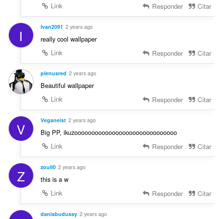
Link
Responder
Citar
Ivan2091
2 years ago
I
really cool wallpaper
Link
Responder
Citar
plenusred
2 years ago
Beautiful wallpaper
Link
Responder
Citar
Veganeist
2 years ago
V
Big PP, ikuzoooooooooooooooooooooooooooooo
Link
Responder
Citar
zoull0
2 years ago
Z
this is a w
Link
Responder
Citar
danisbudussy
2 years ago