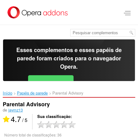
Ir
para
o
conteúdo
principal
Esses complementos e esses papéis de
parede foram criados para o
navegador
Opera
.
Baixar o Opera
Free for Android
Início
Papéis de parede
Parental Advisory‎
Parental Advisory
de
jaymz13
4.7
Sua classificação
/ 5
Número total de classificações:
36