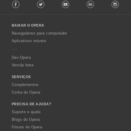
Facebook
Twitter
Youtube
LinkedIn
Instag
o
l
l
o
BAIXAR O OPERA
w
O
Navegadores para computador
p
Aplicativos móveis
e
r
a
Dev.Opera
Versão beta
SERVIÇOS
Complementos
Conta do Opera
PRECISA DE AJUDA?
Suporte e ajuda
Blogs do Opera
Fóruns do Opera