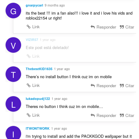
gnarpycarl
9 months ago
G
its the best !!! im a fan also!!! i love it and i love his vids and
roblox22154 ur right!
Link
Responder
Citar
VIZIR57
1 year ago
V
Este post está deletado!
Link
ThebestKID1635
1 year ago
T
There’s no install button I think cuz im on mobile
Link
Responder
Citar
lukadopudj122
1 year ago
L
Theres no button i think cuz im on mobile…
Link
Responder
Citar
ITWONTWORK
1 year ago
I
i'm trying to install and add the PACKKGOD wallpaper but it