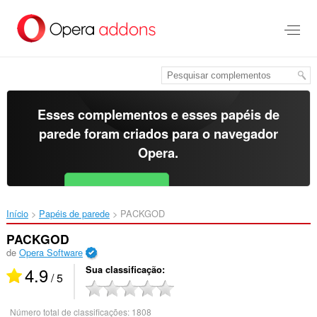
Ir
para
o
conteúdo
principal
Esses complementos e esses papéis de
parede foram criados para o
navegador
Opera
.
Baixar o Opera
Free for Android
Início
Papéis de parede
PACKGOD‎
PACKGOD
de
Opera Software
4.9
Sua classificação
/ 5
Número total de classificações:
1808