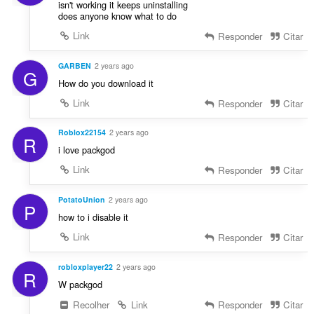
isn't working it keeps uninstalling
does anyone know what to do
Link
Responder
Citar
GARBEN
2 years ago
G
How do you download it
Link
Responder
Citar
Roblox22154
2 years ago
R
i love packgod
Link
Responder
Citar
PotatoUnion
2 years ago
P
how to i disable it
Link
Responder
Citar
robloxplayer22
2 years ago
R
W packgod
Recolher
Link
Responder
Citar