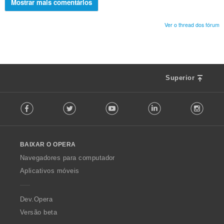
Mostrar mais comentários
Ver o thread dos fórum
Superior
F
Facebook
Twitter
Youtube
LinkedIn
Instag
o
l
l
o
BAIXAR O OPERA
w
O
Navegadores para computador
p
Aplicativos móveis
e
r
a
Dev.Opera
Versão beta