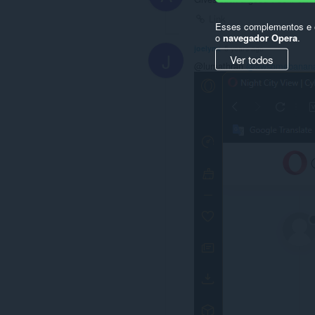
Link
Esses complementos e e
o
navegador Opera
.
joelynx
5 years ago
J
Ver todos
@lumathran
@awsomebanan