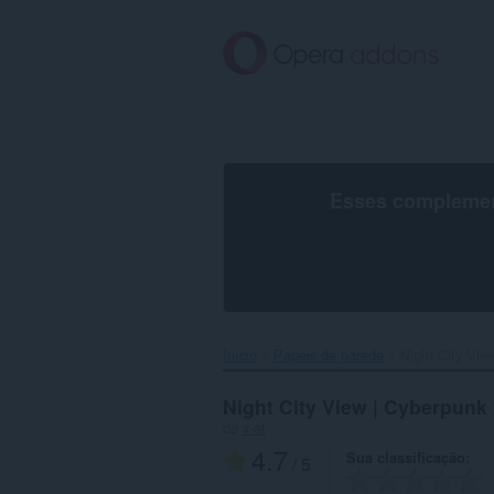
Ir
para
o
conteúdo
principal
Esses complement
Início
Papéis de parede
Night City Vie
Night City View | Cyberpunk
de
x-at
4.7
Sua classificação
/ 5