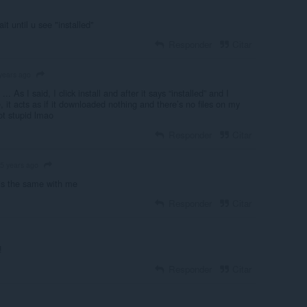
ait until u see "installed"
Responder
Citar
years ago
. As I said, I click install and after it says “installed” and I
, it acts as if it downloaded nothing and there’s no files on my
ot stupid lmao
Responder
Citar
5 years ago
is the same with me
Responder
Citar
!
Responder
Citar