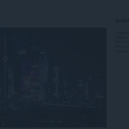
Sobr
Downlo
Versão
Tamanh
Última a
Licença