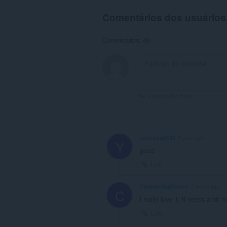
Comentários dos usuários
Comentários: 49
Ver o thread dos fórum
yeungkakit33
1 year ago
Y
good
Link
CristianGagliostro
2 years ago
C
i really love it, it needs a bit
Link