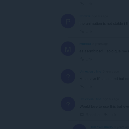
Link
Primzzz
5 years ago
P
the animation is not stable i t
Link
murffus
5 years ago
M
es asombroso!!, solo que me 
Link
Um ex-usuário
5 years ago
?
Mine says it's animated but 
Link
Um ex-usuário
5 years ago
?
Would love to use this but every
Recolher
Link
Um ex-usuário
5 years ag