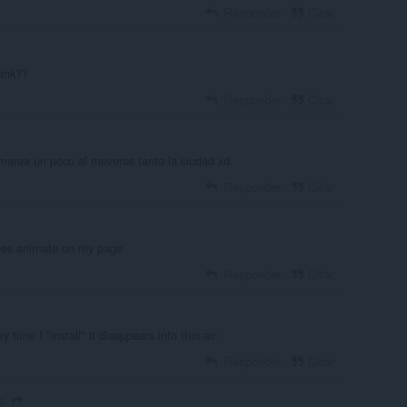
Responder
Citar
hink??
Responder
Citar
marea un poco al moverse tanto la ciudad xd
Responder
Citar
does animate on my page
Responder
Citar
 time I "install" it disappears into thin air.
Responder
Citar
o