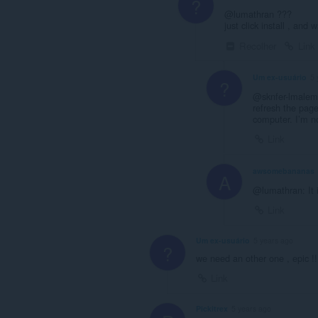
?
@lumathran ???
just click install , and w
Recolher
Link
Um ex-usuário
5 
?
@sknfer-lmalem ..
refresh the page
computer. I’m n
Link
awsomebananas
A
@lumathran: It 
Link
Um ex-usuário
5 years ago
?
we need an other one , epic !!
Link
Pickitrex
5 years ago