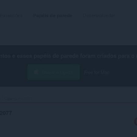
Extensões
Papéis de parede
Desenvolvedor
os e esses papéis de parede foram criados para o
Baixar o Opera
Free for Mac
w | Cyberpunk 2077‎
 2077