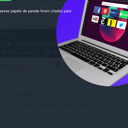
Responder
Citar
sses papéis de parede foram criados para
as
you gotta select it from the wallpapers section