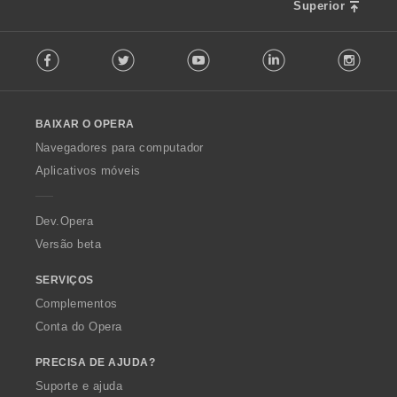
Superior
F
Facebook
Twitter
Youtube
LinkedIn
Instag
o
l
l
o
BAIXAR O OPERA
w
O
Navegadores para computador
p
Aplicativos móveis
e
r
a
Dev.Opera
Versão beta
SERVIÇOS
Complementos
Conta do Opera
PRECISA DE AJUDA?
Suporte e ajuda