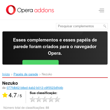
Ir
para
o
conteúdo
principal
Esses complementos e esses papéis de
parede foram criados para o
navegador
Opera
.
Baixar o Opera
Free for Android
Início
Papéis de parede
Nezuko‎
Nezuko
de
077fdb62-b8ed-4ab2-b012-c9f5523df44b
4.7
Sua classificação
/ 5
Número total de classificações:
88