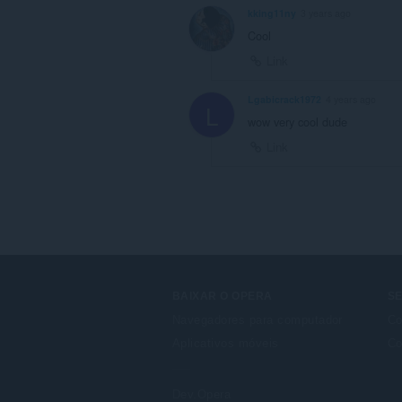
kking11ny
3 years ago
Cool
Link
Lgabicrack1972
4 years ago
L
wow very cool dude
Link
BAIXAR O OPERA
S
Navegadores para computador
Co
Aplicativos móveis
Co
Dev.Opera