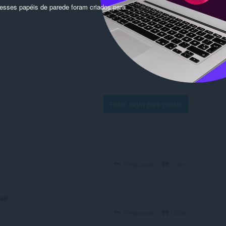
sses papéis de parede foram criados para
Fazer login para postar
Responder
Citar
as!
Responder
Citar