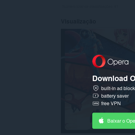
Número total de classificações:
81
Visualização
Download O
built-in ad bloc
battery saver
free VPN
Baixar o Op