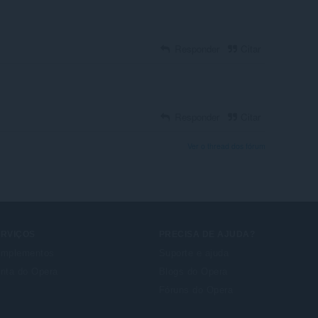
Responder
Citar
Responder
Citar
Ver o thread dos fórum
ERVIÇOS
PRECISA DE AJUDA?
mplementos
Suporte e ajuda
nta do Opera
Blogs do Opera
Fóruns do Opera