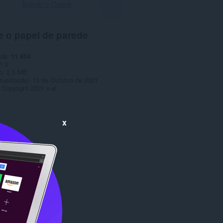
Baixar o Opera
e o papel de parede
ads
11.934
1.0
o
2,5 MB
tualização
15 de Outubro de 2021
Copyright 2021 x-at
x