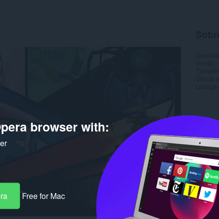
Sobr
Downlo
Versão
Tamanh
Última a
Licença
pera browser with:
ker
era
Free for Mac