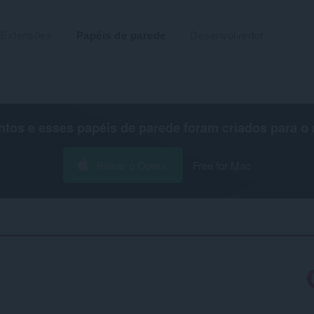
Extensões
Papéis de parede
Desenvolvedor
os e esses papéis de parede foram criados para o
Baixar o Opera
Free for Mac