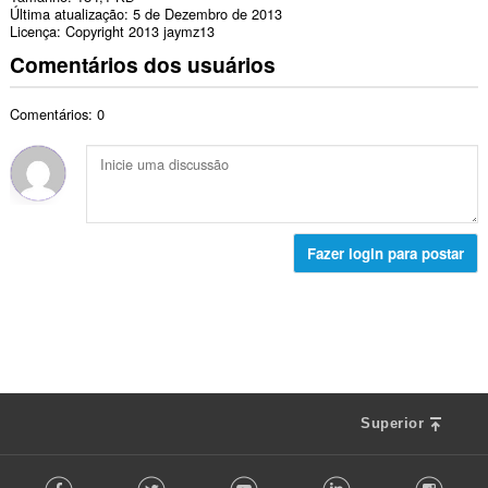
Última atualização
5 de Dezembro de 2013
Licença
Copyright 2013 jaymz13
Comentários dos usuários
Comentários: 0
Fazer login para postar
Superior
F
Facebook
Twitter
Youtube
LinkedIn
Instag
o