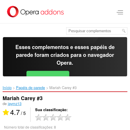
Ir
para
o
conteúdo
principal
Esses complementos e esses papéis de
parede foram criados para o
navegador
Opera
.
Baixar o Opera
Free for Android
Início
Papéis de parede
Mariah Carey #3‎
Mariah Carey #3
de
jaymz13
4.7
Sua classificação
/ 5
Número total de classificações:
8