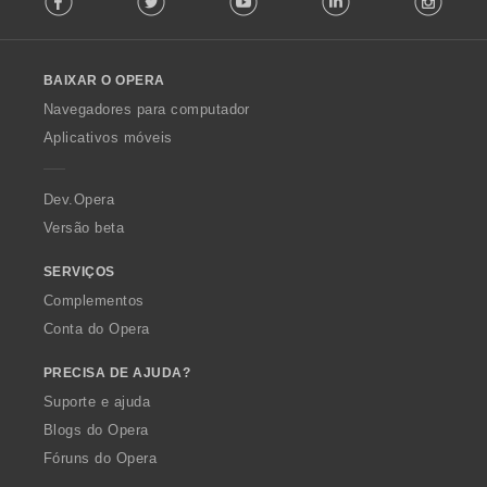
l
l
o
BAIXAR O OPERA
w
O
Navegadores para computador
p
Aplicativos móveis
e
r
a
Dev.Opera
Versão beta
SERVIÇOS
Complementos
Conta do Opera
PRECISA DE AJUDA?
Suporte e ajuda
Blogs do Opera
Fóruns do Opera